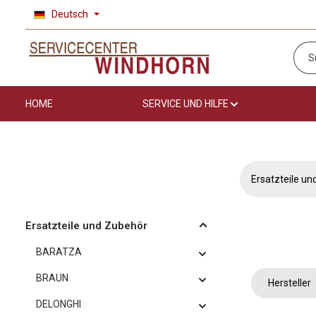
Deutsch
 Hauptinhalt springen
Zur Suche springen
Zur Hauptnavigation springen
HOME
SERVICE UND HILFE
Ersatzteile u
Ersatzteile und Zubehör
BARATZA
BRAUN
Hersteller
DELONGHI