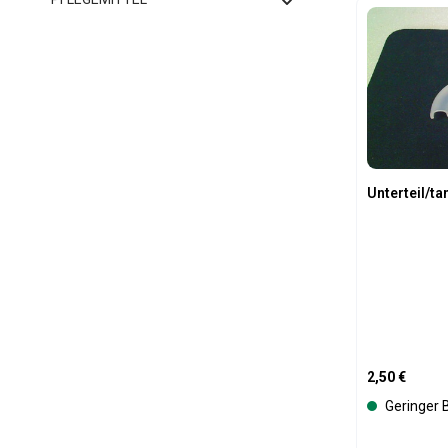
Produk
Unterteil/t
Regulärer Pre
2,50 €
Geringer 