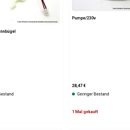
Pumpe/230v
nnbügel
is:
Regulärer Preis:
28,47 €
Bestand
Geringer Bestand
1 Mal gekauft