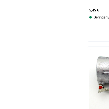
Regulärer Pre
5,45 €
Geringer 
Produk