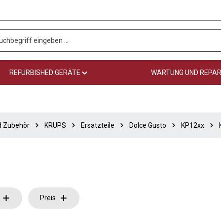
REFURBISHED GERÄTE
WARTUNG UND REPA
nd Zubehör
KRUPS
Ersatzteile
Dolce Gusto
KP12xx
Preis