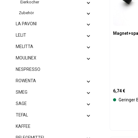
Eierkocher
Zubehör
LA PAVONI
Magnet+spa
LELIT
MELITTA
MOULINEX
NESPRESSO
ROWENTA
Regulärer Pre
6,74 €
SMEG
Geringer 
SAGE
TEFAL
KAFFEE
PFLEGEMITTEL