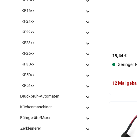
KP16xx
KP21xx
KP22xx
KP23xx
KP26xx
Regulärer Pre
19,44 €
KP30xx
Geringer 
KP50xx
12 Mal geka
KP51xx
Druckbrüh-Automaten
Produk
Küchenmaschinen
Rührgeräte/Mixer
Zerkleinerer