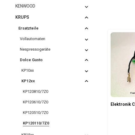
KENWOOD
KRUPS
Ersatzteile
Vollautomaten
Nespressogeräte
Dolce Gusto
KP10xx
KP12xx
KP120810/7Z0
KP120610/7Z0
Elektronik C
KP120510/7Z0
KP120110/7Z0
KP15xx