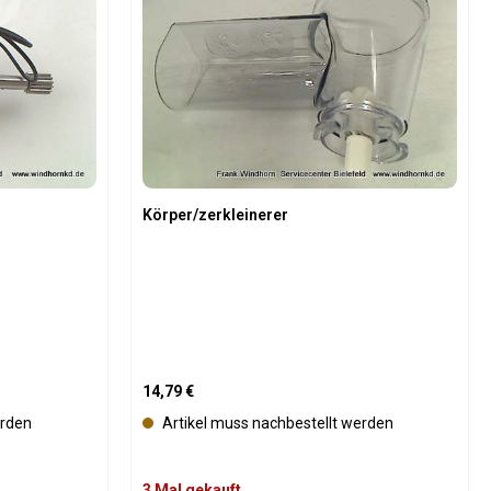
h
t
v
e
r
f
ü
g
b
a
Körper/zerkleinerer
r
Regulärer Preis:
14,79 €
erden
Artikel muss nachbestellt werden
3 Mal gekauft