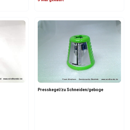
Gib den gewünschten Wert ein oder benutz
Produkt Anzahl: Gib den gew
Presskegel/zu Schneiden/geboge