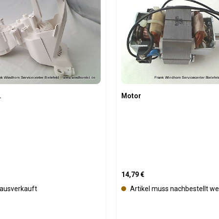
.
Motor
is:
Regulärer Preis:
14,79 €
t ausverkauft
Artikel muss nachbestellt w