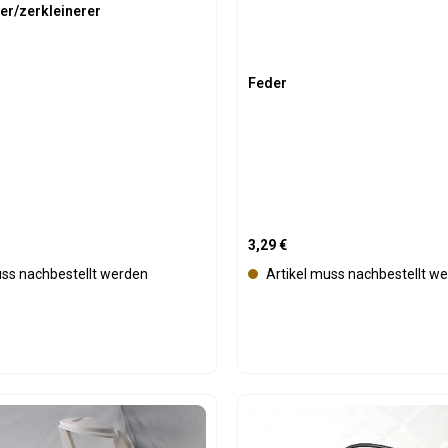
er/zerkleinerer
Feder
is:
Regulärer Preis:
3,29 €
uss nachbestellt werden
Artikel muss nachbestellt w
t Anzahl: Gib den gewünschten Wert ein 
Produkt Anzahl: 