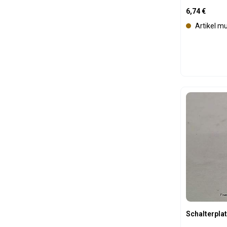
Regulärer Pre
6,74 €
Artikel m
Produk
Schalterplat