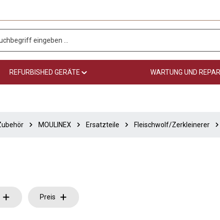
REFURBISHED GERÄTE
WARTUNG UND REPA
 Zubehör
MOULINEX
Ersatzteile
Fleischwolf/Zerkleinerer
Preis