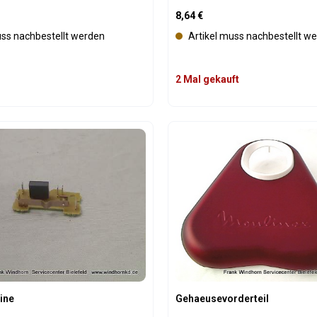
is:
Regulärer Preis:
8,64 €
uss nachbestellt werden
Artikel muss nachbestellt w
2 Mal gekauft
t Anzahl: Gib den gewünschten Wert ein 
Produkt Anzahl: 
ine
Gehaeusevorderteil