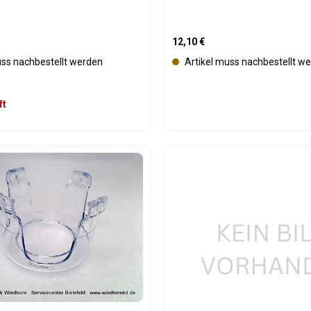
is:
Regulärer Preis:
12,10 €
uss nachbestellt werden
Artikel muss nachbestellt w
ft
t Anzahl: Gib den gewünschten Wert ein 
Produkt Anzahl: 