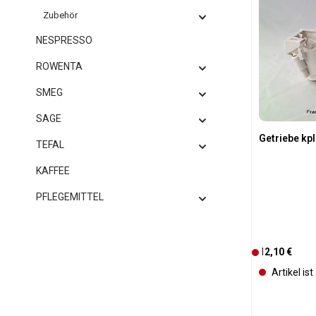
Zubehör
NESPRESSO
ROWENTA
SMEG
SAGE
Getriebe kpl
TEFAL
KAFFEE
PFLEGEMITTEL
Regulärer Pre
12,10 €
D
e
Artikel is
r
z
e