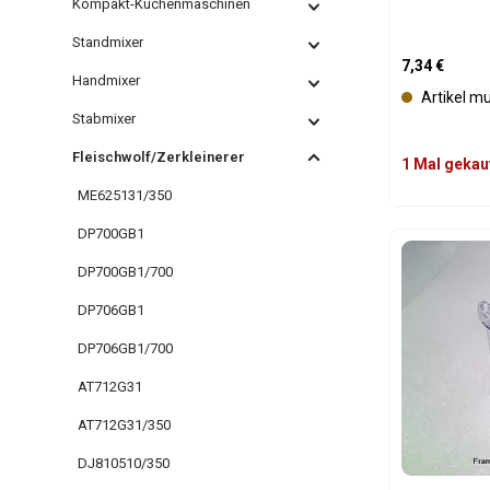
Kompakt-Küchenmaschinen
Standmixer
Regulärer Pre
7,34 €
Handmixer
Artikel m
Stabmixer
Fleischwolf/Zerkleinerer
1 Mal gekau
ME625131/350
DP700GB1
Produk
DP700GB1/700
DP706GB1
DP706GB1/700
AT712G31
AT712G31/350
DJ810510/350