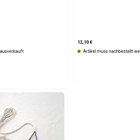
is:
Regulärer Preis:
12,10 €
t ausverkauft
Artikel muss nachbestellt w
Produkt Anzahl: 