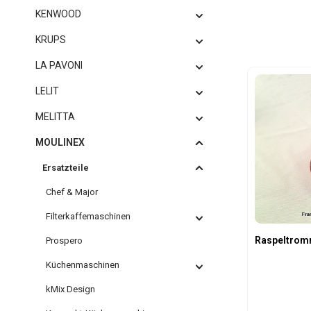
KENWOOD
KRUPS
LA PAVONI
LELIT
MELITTA
MOULINEX
Ersatzteile
Chef & Major
Filterkaffemaschinen
Raspeltrom
Prospero
Küchenmaschinen
kMix Design