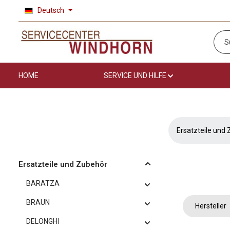
Deutsch
 Hauptinhalt springen
Zur Suche springen
Zur Hauptnavigation springen
HOME
SERVICE UND HILFE
Ersatzteile und
Ersatzteile und Zubehör
BARATZA
BRAUN
Hersteller
DELONGHI