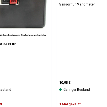
Sensor für Manometer
atine PL82T
is:
Regulärer Preis:
10,95 €
Bestand
Geringer Bestand
ft
1 Mal gekauft