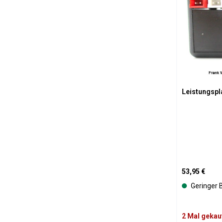
Leistungspl
Regulärer Pre
53,95 €
Geringer 
2 Mal gekau