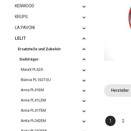
KENWOOD
KRUPS
LA PAVONI
LELIT
Ersatzteile und Zubehör
Siebträger
MaraX PL62X
Bianca PL162T-EU
Anna PL41EM
Hersteller
Anna PL41LEM
Anna PL41TEM
1
2
Anita PL042EM
Seite
Seit
Anita PL042EMI