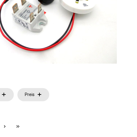
Preis
e