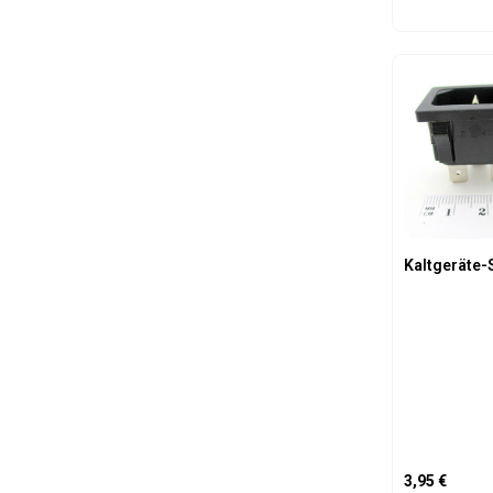
Produk
Kaltgeräte-
Regulärer Pre
3,95 €