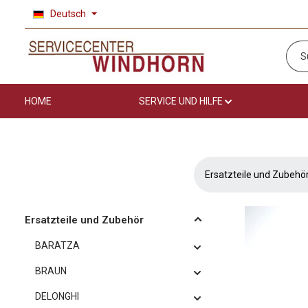
Deutsch
 Hauptinhalt springen
Zur Suche springen
Zur Hauptnavigation springen
HOME
SERVICE UND HILFE
Ersatzteile und Zubehö
Ersatzteile und Zubehör
BARATZA
BRAUN
DELONGHI