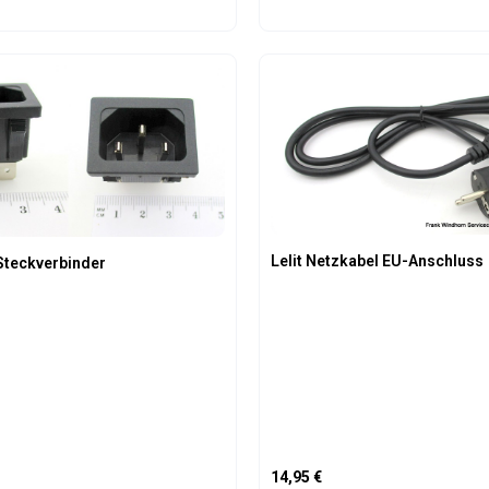
t Anzahl: Gib den gewünschten Wert ein 
Produkt Anzahl: 
Lelit Netzkabel EU-Anschluss
Steckverbinder
is:
Regulärer Preis:
14,95 €