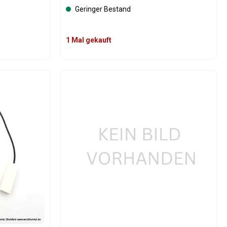
Geringer Bestand
1 Mal gekauft
oder benutze die Schaltflächen um die An
Gib den gewünschten Wert ein oder benutz
Produkt Anzahl: Gib den gew