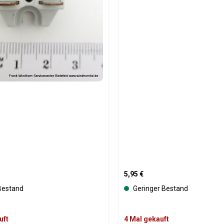
is:
Regulärer Preis:
5,95 €
Bestand
Geringer Bestand
uft
4 Mal gekauft