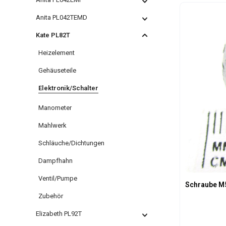
Anita PL042TEMD
Kate PL82T
Heizelement
Gehäuseteile
Elektronik/Schalter
Manometer
Mahlwerk
Schläuche/Dichtungen
Dampfhahn
Ventil/Pumpe
Schraube M
Zubehör
Elizabeth PL92T