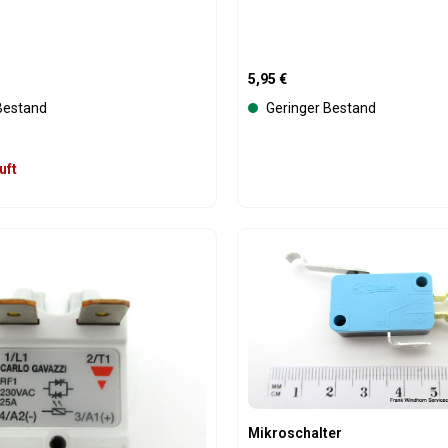
is:
Regulärer Preis:
5,95 €
 Bestand
Geringer Bestand
uft
t Anzahl: Gib den gewünschten Wert ein 
Produkt Anzahl: 
Mikroschalter