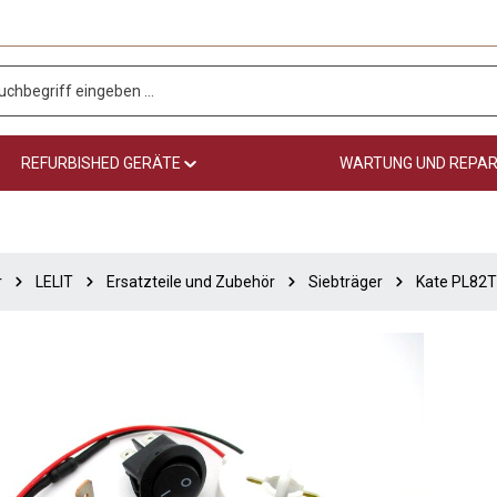
REFURBISHED GERÄTE
WARTUNG UND REPA
r
LELIT
Ersatzteile und Zubehör
Siebträger
Kate PL82T