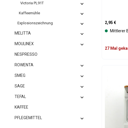
Victoria PL91T
Kaffeemühle
Regulärer Pre
2,95 €
Explosionszeichnung
Mittlerer
MELITTA
MOULINEX
27 Mal geka
NESPRESSO
ROWENTA
Produk
SMEG
SAGE
TEFAL
KAFFEE
PFLEGEMITTEL