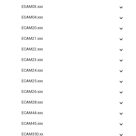
ESAM03.xxx
ESAM04.xxx
ECAM20.xxx
ECAM21.xxx
ECAM22.xxx
ECAM23.xxx
ECAM24.xxx
ECAM25.xxx
ECAM26.xxx
ECAM28.xxx
ECAM44.xxx
ECAM45.xxx
ECAM350.xx