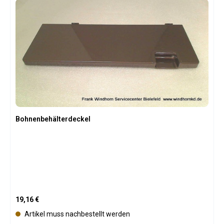
i
c
h
t
v
e
r
f
ü
g
b
Bohnenbehälterdeckel
a
r
Regulärer Preis:
19,16 €
Artikel muss nachbestellt werden