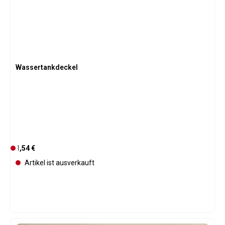
Wassertankdeckel
Regulärer Preis:
1,54 €
D
e
Artikel ist ausverkauft
r
z
e
i
t
n