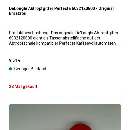
DeLonghi Abtropfgitter Perfecta 6032120800 - Original
Ersatzteil
Produktbeschreibung Das originale De’Longhi Abtropfgitter
6032120800 dient als Tassenabstellfläche auf der
Abtropfschale kompatibler Perfecta Kaffeevollautomaten.
Tassen und Gläser lassen sich darauf sicher unter dem
Kaffeeauslauf abstellen, während überschüssiges Wasser
durch die Öffnungen in die darunterliegende Auffangschale
Regulärer Preis:
9,51 €
gelangt. Das Abtropfgitter besteht aus Edelstahl und lässt
Geringer Bestand
sich ohne Werkzeug einsetzen oder entnehmen. Es eignet
sich als Ersatz für ein zerkratztes, beschädigtes oder nicht
mehr vorhandenes Abstellgitter. Produktspezifikationen
Hersteller: De’Longhi Artikelnummer: 6032120800
28 Mal gekauft
Produktart: Abtropfgitter Weitere Bezeichnungen:
Tassenabstellgitter, Tassenauflage Material: Edelstahl Farbe:
Silber Einbauposition: Auf der Abtropfschale Montage:
Werkzeuglos einsetzbar Lieferumfang: 1 Abtropfgitter
Ausführung: Original De’Longhi Ersatzteil Geeignet für
De’Longhi ESAM 5400 De’Longhi ESAM 5400 EX:1 De’Longhi
ESAM 5400.R EX:1 De’Longhi ESAM 5400.S EX:1 De’Longhi
ESAM 5450 De’Longhi ESAM 5450 EX:1 De’Longhi ESAM