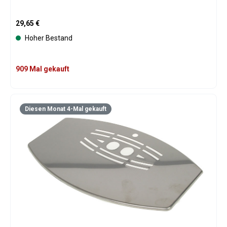
Auswurfbügel und Dichtungen, sodass Sie Ihre Maschine
sofort wieder in Betrieb nehmen können. Perfekt geeignet
für zahlreiche DeLonghi Modelle wie Magnifica, PrimaDonna,
Regulärer Preis:
29,65 €
Perfecta und Caffe Venezia. Original DeLonghi Ersatzteil –
Hoher Bestand
Passgenau und langlebig Komplett montierte Brüheinheit –
inklusive Auswurfbügel & Dichtungen Schnell installiert –
Maschine sofort wieder einsatzbereit Kompatibel mit vielen
Modellen – Magnifica, PrimaDonna, Perfecta, Caffe Venezia
909 Mal gekauft
uvm. Für EAM, ESAM & ECA Serien – gewährleistet
optimalen Kaffeegenuss Kompatible Modelle (Auszug)
EAM-Serie: 2000, 2500.B, 2600, 3000.B, 3100.SB, 3200.S,
3250, 3300 / 3300.S, 3400 / 3400.S, 3500 / 3500.S / 3500.N,
Diesen Monat 4-Mal gekauft
4000.B, 4200.S, 4300, 4400, 4500 ECA-Serie: 13000 –
13500.S / 13500.N, 14500 ESAM-Serie: 02.110.SB, 03.105.S,
03.110 / 03.110.S / 03.110.EX:1, 03.120.S, 03.126.S, 04.110.B
/ 04.110.S, 04.120.S, 04.320.S, 04.350.S, 420.40.B / 420.80.TB
/ 428.40.BS / 428.80.SB, 460.80.MB, 2000 – 4506, 5400 –
5700, 6600 – 6900.M