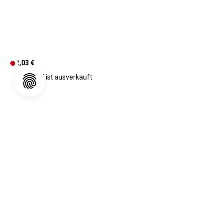
Regulärer Preis:
2,03 €
D
e
Artikel ist ausverkauft
r
z
e
i
t
n
i
c
h
t
v
e
r
f