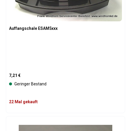
Auffangschale ESAM5xxx
Regulärer Preis:
7,21 €
Geringer Bestand
22 Mal gekauft