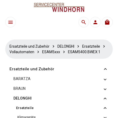
Zum Hauptinhalt springen
Waren
Ersatzteile und Zubehör
DELONGHI
Ersatzteile
Vollautomaten
ESAM5xxx
ESAM5400.BWEX:1
Ersatzteile und Zubehör
BARATZA
BRAUN
DELONGHI
Ersatzteile
Klimageräte