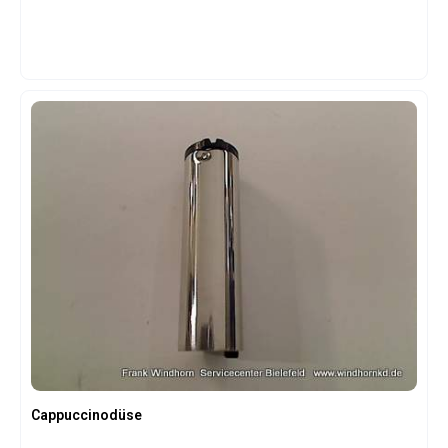
Cappuccinodüse