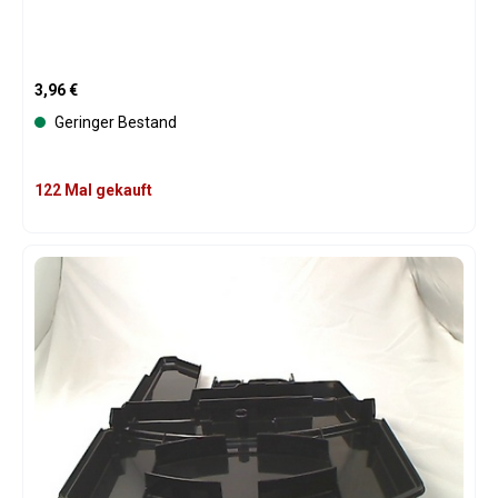
Regulärer Preis:
3,96 €
Geringer Bestand
122 Mal gekauft