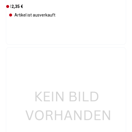
Regulärer Preis:
12,35 €
D
e
Artikel ist ausverkauft
r
z
e
i
t
n
i
c
h
t
v
e
r
f
ü
g
b
a
r