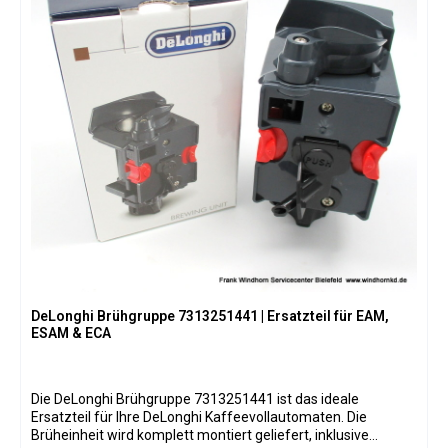
Zum Austausch werden zwei Stück benötigt .Wir empfehlen
beim wieder einsetzen unser Silikonfett zu benutzen Art Nr.
8611110010
DeLonghi Brühgruppe 7313251441 | Ersatzteil für EAM,
ESAM & ECA
Die DeLonghi Brühgruppe 7313251441 ist das ideale
Ersatzteil für Ihre DeLonghi Kaffeevollautomaten. Die
Brüheinheit wird komplett montiert geliefert, inklusive