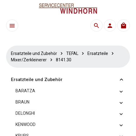
Zum Hauptinhalt springen
Waren
Ersatzteile und Zubehör
TEFAL
Ersatzteile
Mixer/Zerkleinerer
8141.30
Ersatzteile und Zubehör
BARATZA
BRAUN
DELONGHI
KENWOOD
KRUPS