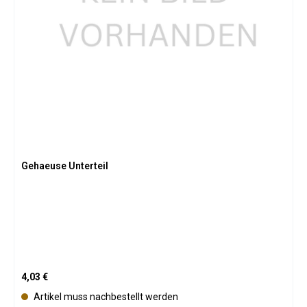
Gehaeuse Unterteil
Regulärer Preis:
4,03 €
Artikel muss nachbestellt werden