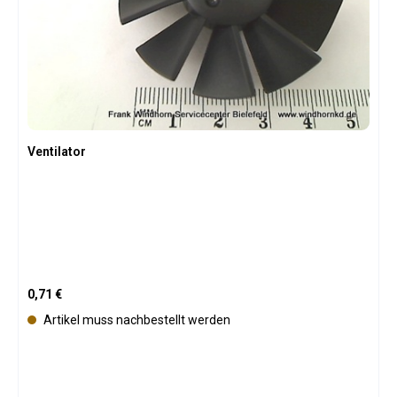
Ventilator
Regulärer Preis:
0,71 €
Artikel muss nachbestellt werden