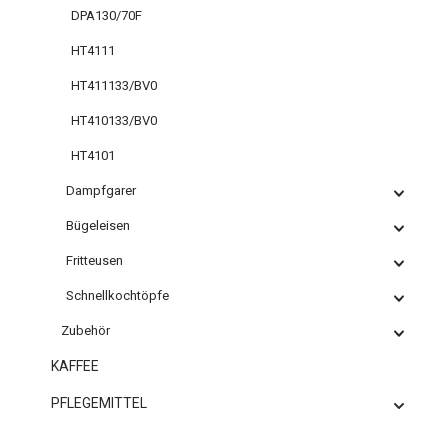
DPA130/70F
HT4111
HT411133/BV0
HT410133/BV0
HT4101
Dampfgarer
Bügeleisen
Fritteusen
Schnellkochtöpfe
Zubehör
KAFFEE
PFLEGEMITTEL