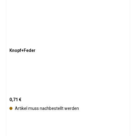
a
r
Knopf+Feder
Regulärer Preis:
0,71 €
Artikel muss nachbestellt werden