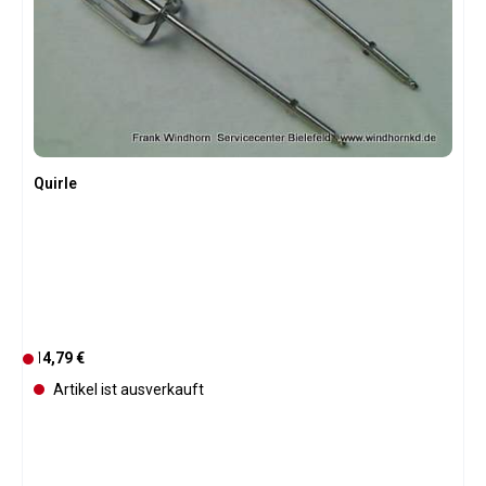
Quirle
Regulärer Preis:
14,79 €
D
e
Artikel ist ausverkauft
r
z
e
i