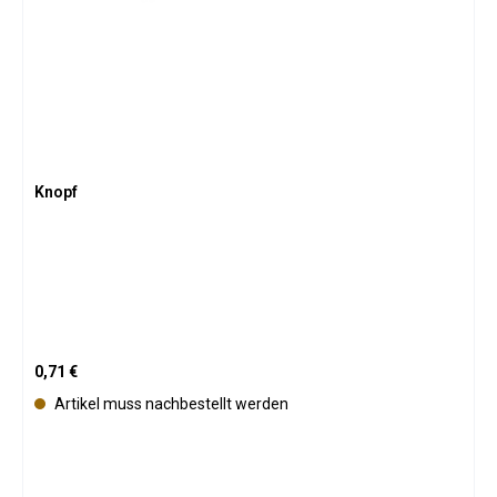
Knopf
Regulärer Preis:
0,71 €
Artikel muss nachbestellt werden