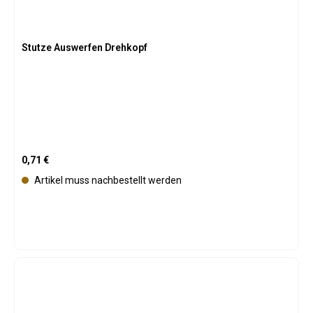
Stutze Auswerfen Drehkopf
Regulärer Preis:
0,71 €
Artikel muss nachbestellt werden