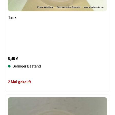
Tank
Regulärer Preis:
5,45 €
Geringer Bestand
2 Mal gekauft