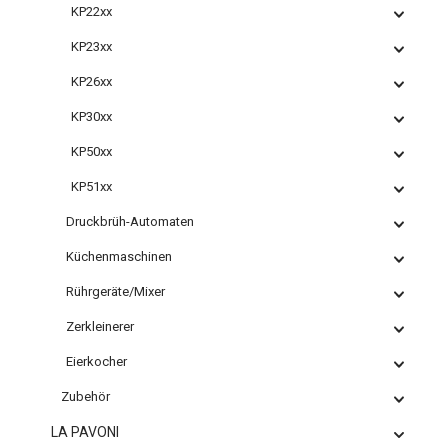
KP22xx
KP23xx
KP26xx
KP30xx
KP50xx
KP51xx
Druckbrüh-Automaten
Küchenmaschinen
Rührgeräte/Mixer
Zerkleinerer
Eierkocher
Zubehör
LA PAVONI