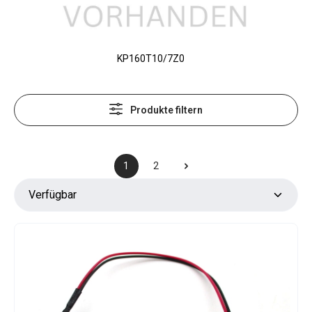
KP160T10/7Z0
Produkte filtern
1
2
Seite
Seite