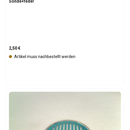
Sonde+feder
Regulärer Preis:
2,50 €
Artikel muss nachbestellt werden