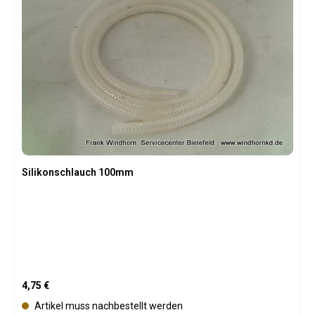
Silikonschlauch 100mm
Regulärer Preis:
4,75 €
Artikel muss nachbestellt werden