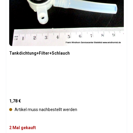
Tankdichtung+Filter+Schlauch
Regulärer Preis:
1,78 €
Artikel muss nachbestellt werden
2 Mal gekauft