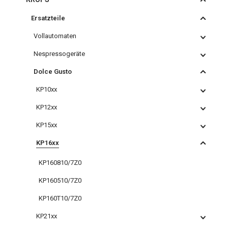
Ersatzteile
Vollautomaten
Nespressogeräte
Dolce Gusto
KP10xx
KP12xx
KP15xx
KP16xx
KP160810/7Z0
KP160510/7Z0
KP160T10/7Z0
KP21xx