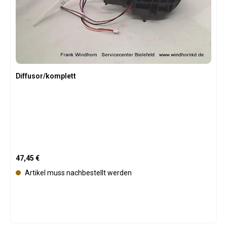
Diffusor/komplett
Regulärer Preis:
47,45 €
Artikel muss nachbestellt werden