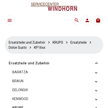
Zum Hauptinhalt springen
Waren
Ersatzteile und Zubehör
KRUPS
Ersatzteile
Dolce Gusto
KP16xx
Ersatzteile und Zubehör
BARATZA
BRAUN
DELONGHI
KENWOOD
KRUPS