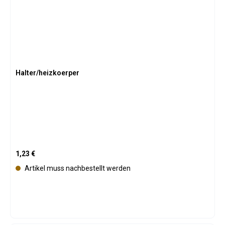
Halter/heizkoerper
Regulärer Preis:
1,23 €
Artikel muss nachbestellt werden