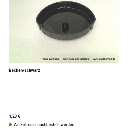
Becken/schwarz
Regulärer Preis:
1,23 €
Artikel muss nachbestellt werden