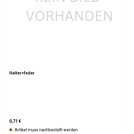
ü
g
b
a
r
Halter+feder
Regulärer Preis:
0,71 €
Artikel muss nachbestellt werden