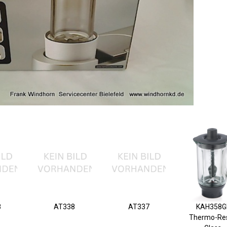
8
AT338
AT337
KAH358G
Thermo-Res