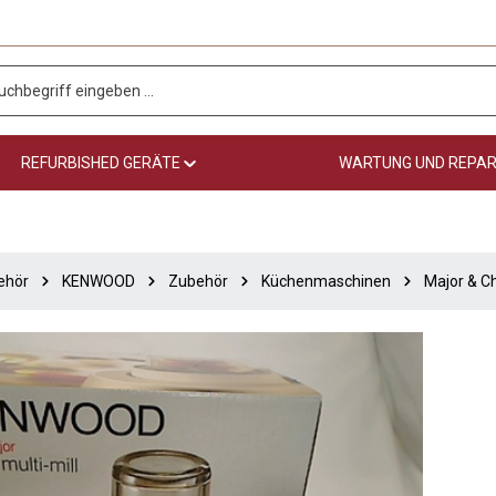
REFURBISHED GERÄTE
WARTUNG UND REPA
ehör
KENWOOD
Zubehör
Küchenmaschinen
Major & C