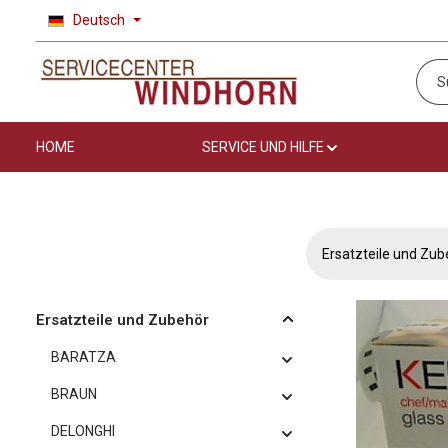
Deutsch
 Hauptinhalt springen
Zur Suche springen
Zur Hauptnavigation springen
HOME
SERVICE UND HILFE
Ersatzteile und Zub
Ersatzteile und Zubehör
BARATZA
BRAUN
DELONGHI