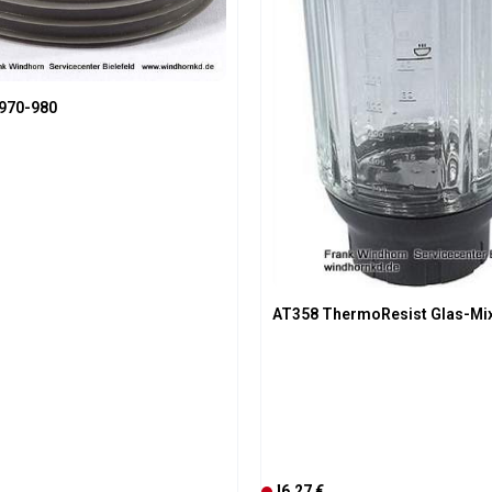
P970-980
AT358 ThermoResist Glas-Mi
is:
Regulärer Preis:
46,27 €
D