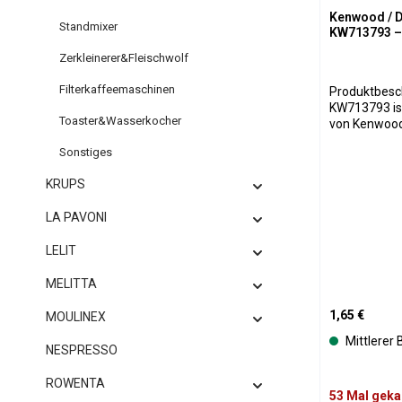
Kenwood / D
Standmixer
KW713793 – 
Zerkleinerer&Fleischwolf
Filterkaffeemaschinen
Produktbeschreibung: 
KW713793 ist
Toaster&Wasserkocher
von Kenwood 
sichere und 
Sonstiges
Mixers oder Ih
zwischen Mi
KRUPS
Bodenaufnah
effektiv das
LA PAVONI
während des Betr
hochwertige
LELIT
passt sich d
gewährleiste
MELITTA
Austausch ist
ideal, um die
Regulärer Pre
1,65 €
MOULINEX
wiederherzustellen. Hinwe
Sie vor dem 
Mittlerer
NESPRESSO
Gerätemodell. Produktspezifikati
Original Ers
mit der Teilen
ROWENTA
53 Mal geka
eine zuverlä