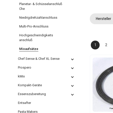
Planetar- & Schüsselanschluß
Che
Niedrigdrehzahlanschluss
Hersteller
Multi-Pro-Anschluss
Hochgeschwindigkeits
anschluß
1
2
Seite
Seit
Mixaufsätze
Chef Sense & Chef XL Sense
Prospero
kMix
Kompakt-Geräte
Essenszubereitung
Entsafter
Pasta Makers