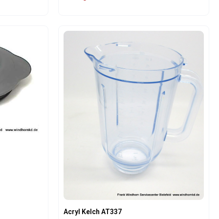
oder benutze die Schaltflächen um die An
Gib den gewünschten Wert ein oder benutz
Produkt Anzahl: Gib den gew
Acryl Kelch AT337