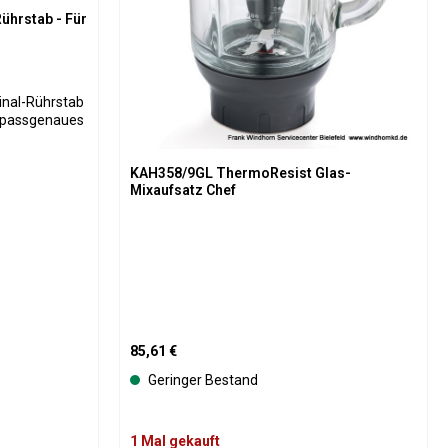
ührstab - Für
 passgenaues
Serie
KAH358/9GL ThermoResist Glas-
ichmäßiges
Mixaufsatz Chef
utaten im
ergebnisse
b beschädigt,
ngen ist. Die
ne lange
lässt sich
 Aufsatz
gen nötig
Regulärer Preis:
85,61 €
Geringer Bestand
engen und
1 Mal gekauft