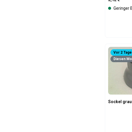
Geringer 
Produk
Vor 2 Tage
Diesen Mon
Sockel gra