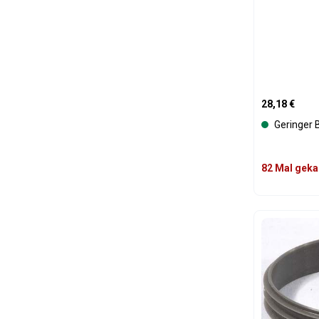
Regulärer Pre
28,18 €
Geringer 
82 Mal geka
Produk