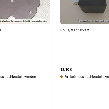
r
f
ü
g
b
a
e
Spule/Magnetventil
r
is:
Regulärer Preis:
12,10 €
uss nachbestellt werden
Artikel muss nachbestellt w