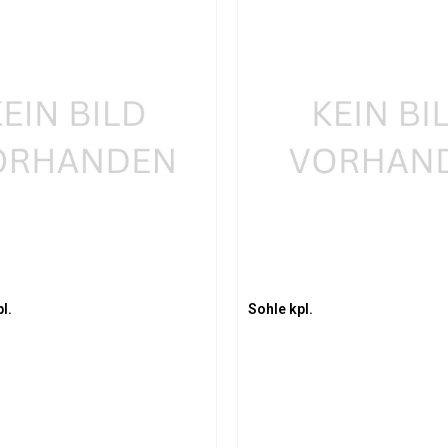
t Anzahl: Gib den gewünschten Wert ein 
Produkt Anzahl: 
l.
Sohle kpl.