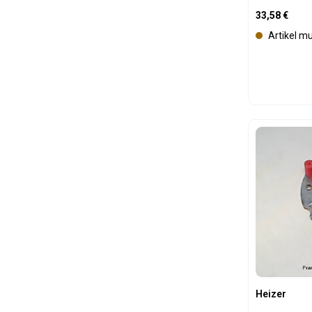
Regulärer Pre
33,58 €
Artikel m
Produk
Heizer