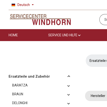
Deutsch
 Hauptinhalt springen
Zur Suche springen
Zur Hauptnavigation springen
HOME
SERVICE UND HILFE
Ersatzteile
Ersatzteile und Zubehör
BARATZA
BRAUN
Hersteller
DELONGHI