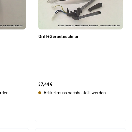
r
f
ü
g
b
a
Griff+Geraeteschnur
r
Regulärer Preis:
37,44 €
erden
Artikel muss nachbestellt werden