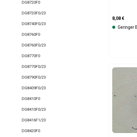
DG8720F0
DG8720F0/23
Regulärer Pre
8,08 €
DG8740F0/23
Geringer 
DG8760F0
DG8760F0/23
DG8770F0
DG8770F0/23
Produk
DG8790F0/23
DG8409F0/23
DG8410F0
DG8410F0/23
DG8416F1/23
DG8420F0