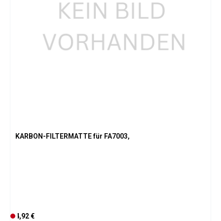
r
f
ü
g
b
a
r
KARBON-FILTERMATTE für FA7003,
Regulärer Preis:
4,92 €
D