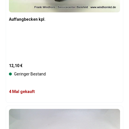
Auffangbecken kpl.
Regulärer Preis:
12,10 €
Geringer Bestand
4 Mal gekauft