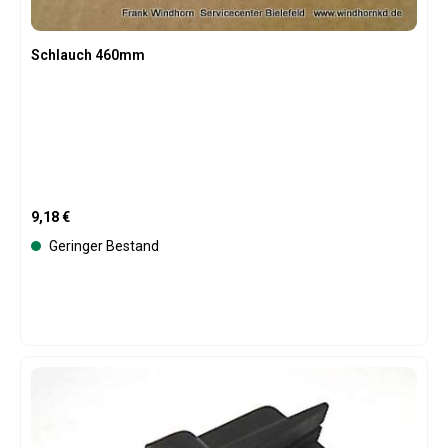
Schlauch 460mm
Regulärer Preis:
9,18 €
Geringer Bestand