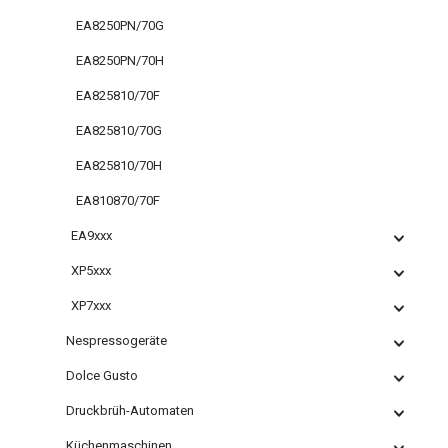
EA8250PN/70G
EA8250PN/70H
EA825810/70F
EA825810/70G
EA825810/70H
EA810870/70F
EA9xxx
XP5xxx
XP7xxx
Nespressogeräte
Dolce Gusto
Druckbrüh-Automaten
Küchenmaschinen