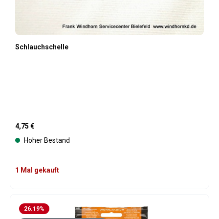
Schlauchschelle
Regulärer Preis:
4,75 €
Hoher Bestand
1 Mal gekauft
26.19
%