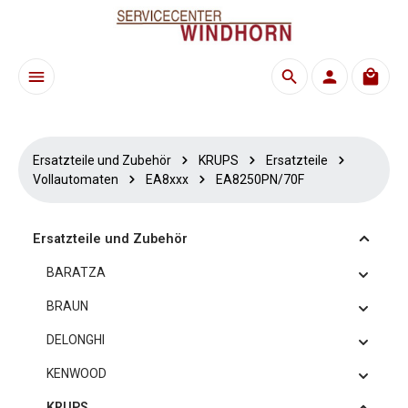
Zum Hauptinhalt springen
Waren
Ersatzteile und Zubehör
KRUPS
Ersatzteile
Vollautomaten
EA8xxx
EA8250PN/70F
Ersatzteile und Zubehör
BARATZA
BRAUN
DELONGHI
KENWOOD
KRUPS