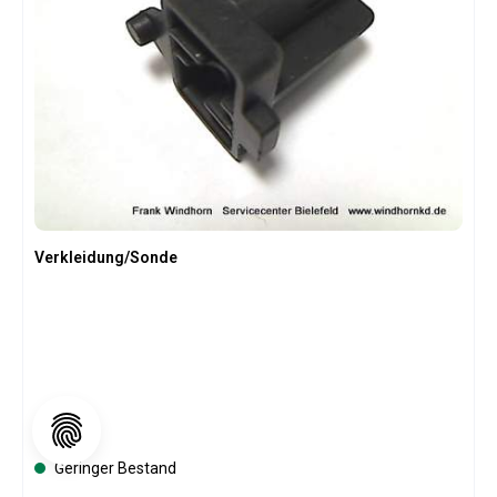
Verkleidung/Sonde
Regulärer Preis:
4,75 €
Geringer Bestand