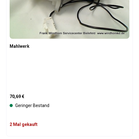
Mahlwerk
Regulärer Preis:
70,69 €
Geringer Bestand
2 Mal gekauft