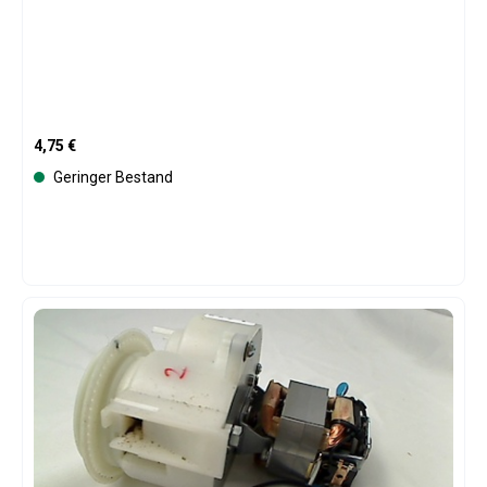
Regulärer Preis:
4,75 €
Geringer Bestand