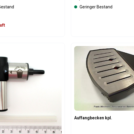
Bestand
Geringer Bestand
uft
t Anzahl: Gib den gewünschten Wert ein 
Produkt Anzahl: 
Auffangbecken kpl.