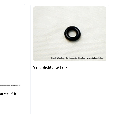
oder benutze die Schaltflächen um die An
Gib den gewünschten Wert ein oder benutz
Produkt Anzahl: Gib den gew
Ventildichtung/Tank
tzteil für