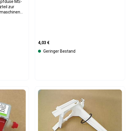
zteil zur
emaschinen
e leitet
äumfunktion
 hochwertiger
en wie
o. Sie
Regulärer Preis:
4,03 €
n und ist
cht zu
Geringer Bestand
nd sorgt für
ng, wodurch
 aufgeschäumt
eiß oder
etzt werden,
chine
oder benutze die Schaltflächen um die An
Gib den gewünschten Wert ein oder benutz
Produkt Anzahl: Gib den gew
lenummer MS-
te
bei
Originaldüse