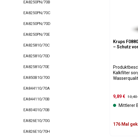
EA8250PN/70B
EA8250PN/70C
EA8250PN/70D
EA8250PN/70E
Krups F0880
EA825810/70C
– Schutz vo
EA825810/70D
EA825810/70E
Produktbeschreibung
Kalkfilter so
EA850B10/700
Wasserqualit
Kaffeemasch
EA844110/70A
Kalkablageru
von Kalk, Ch
Verkaufsprei
9,89 €
Regulä
13,40
EA844110/70B
sowie geruch
Mittlerer
Pflegeaufwa
EA834010/70B
verringert un
Espresso- und
EA826E10/70G
Filter arbei
176 Mal gek
vollständig 
EA826E10/70H
bleibt das W