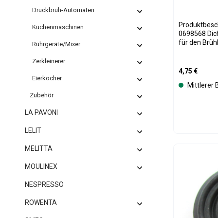
Druckbrüh-Automaten
Produktbeschreibung
Küchenmaschinen
0698568 Dich
für den Brüh
Rührgeräte/Mixer
Kaffeevollau
zuverlässig
Zerkleinerer
ist entschei
Regulärer Pre
4,75 €
Druckaufbau i
Eierkocher
Mittlerer
der Zeit kann
Hitze, Druck
Zubehör
verschleißen
LA PAVONI
schwacher Ka
oder ein ung
Austausch di
LELIT
ursprünglich
wieder her. Das Ersatzteil eignet sich ideal
MELITTA
Produk
für Wartung 
Krups EA Ka
MOULINEX
Produktspezifikati
Dichtung / O-Ring
NESPRESSO
MS-0698568 Hersteller: Krups Materia
Hochtempera
ROWENTA
Gummi Einbauort: Brühgruppe /
Kolbenbereich Funktion: Abdichtun