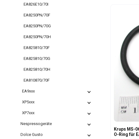
– ideal für 
EA826E10/70I
Geeignet für
Produk
und Ochestr
EA8250PN/70F
empfohlene 
Monate bzw. 
EA8250PN/70G
von der Was
Produktspezifikat
EA8250PN/70H
Kalkablageru
Lebensdauer der Ma
EA825810/70F
und Entkalkungsa
Geschmack u
EA825810/70G
Kaffee Rein organischer Filter – ohne
chemische Zusätze Filtert
EA825810/70H
Schwermetalle Passend für Och
Ochestro Dia
EA810870/70F
EA9xxx
XP5xxx
XP7xxx
Nespressogeräte
Krups MS-06
O-Ring für 
Dolce Gusto