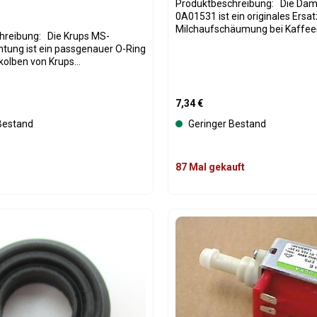
Produktbeschreibung: Die Dampfdüse MS-
0A01531 ist ein originales Ersat
Milchaufschäumung bei Kaffe
: Die Krups MS-
und Espressoautomaten. Die Düs
tung ist ein passgenauer O-Ring
heißen Dampf zur Milchaufsch
kolben von Krups
und ermöglicht die Zubereitung
tomaten. Sie sorgt für die
Milchschaum-Kaffeespezialität
e Abdichtung im Brühprozess und
Cappuccino oder Latte Macchiat
dend für den korrekten
is:
Regulärer Preis:
7,34 €
besteht aus robusten Materialie
nnerhalb der Brühgruppe. Mit
einfach zu montieren sowie lei
 Bestand
Geringer Bestand
 die originale Dichtung durch
reinigen. Dieses Ersatzteil entspricht den
 und Kaffeerückstände
originalen Herstellervorgaben u
. Typische Anzeichen sind ein
eine gleichmäßige Dampfleistu
ffee, Wasser in der Tropfschale
87 Mal gekauft
die Milch feinporig und cremig
leichmäßiger Brühvorgang. Der
wird. Die Düse kann bei Verschl
eser Dichtung stellt die
Beschädigung des Originals ers
e Leistungsfähigkeit des Geräts
ohne dass die Leistung der Mas
t Anzahl: Gib den gewünschten Wert ein 
Produkt Anzahl: 
beeinträchtigt wird. Produktspezifikationen:
und Reparatur und ist für viele
Original Ersatzteil mit der Tei
ffeevollautomaten ausgelegt.
0A01531 Passgenaue Dampfdüse für
onen: Produktart:
Kaffeevollautomaten Für optimale
 Brühkolben Teilenummer:
Milchaufschäumung geeignet Einfache
l:
Montage ohne Spezialwerkzeug Robus
tur- und druckbeständiger
und hitzebeständige Ausführung Ideal 
verstopfter oder beschädigter 
g des