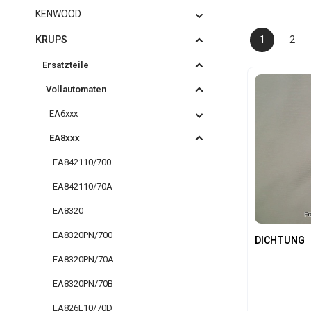
KENWOOD
KRUPS
1
2
Seite
Seit
Ersatzteile
Vollautomaten
EA6xxx
EA8xxx
EA842110/700
EA842110/70A
EA8320
EA8320PN/700
DICHTUNG
EA8320PN/70A
EA8320PN/70B
EA826E10/70D