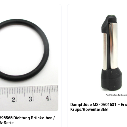
anspruchsvolle Kaffeeliebhaber.
 alle Ochestro, Ochestro Dialog
t Anzahl: Gib den gewünschten Wert ein 
Produkt Anzahl: 
o Plus Kaffeemaschinen. Die
Wirkungsdauer beträgt ca. 2
bis zu 50 Liter Wasser, abhängig
serhärte und Nutzung.
ionen: Reduziert
ngen und verlängert die
schine Weniger Pflege-
ufwand Verbessert
nd Aroma von Espresso und
 Chlor, Kalk und
estro /
log / Ochestro Plus
Dampfdüse MS-0A01531 – Ersa
Krups/Rowenta/SEB
98568 Dichtung Brühkolben /
EA-Serie