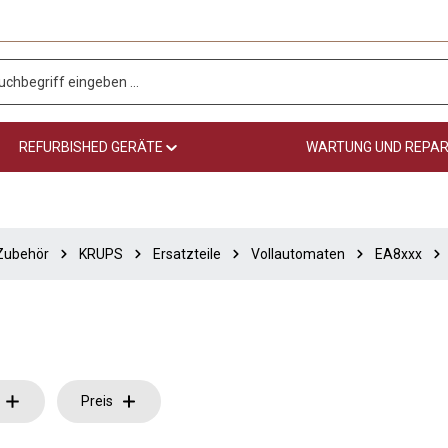
REFURBISHED GERÄTE
WARTUNG UND REPA
 Zubehör
KRUPS
Ersatzteile
Vollautomaten
EA8xxx
Preis