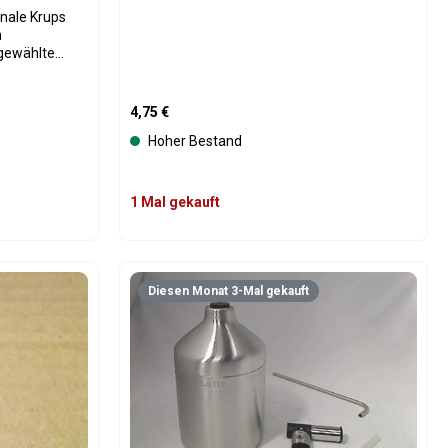
n
sgewählte
dient zur
g des Geräts
en Betrieb bei
Regulärer Preis:
4,75 €
Hoher Bestand
h eines
erfärbten
 Ausführung
rzeit gut
1 Mal gekauft
teil
timale
ktion mit
oder benutze die Schaltflächen um die An
Gib den gewünschten Wert ein oder benutz
Produkt Anzahl: Gib den gew
Diesen Monat 3-Mal gekauft
automaten
 oder