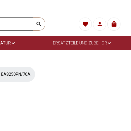
Du hast 0 Produkte auf 
Warenkor
RATUR
ERSATZTEILE UND ZUBEHÖR
EA8250PN/70A