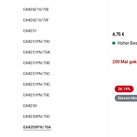
EA826E10/70E
EA826E10/70F
EA8251
Regulärer Pre
4,75 €
EA8251PN/700
Hoher Be
EA8251PN/70A
200 Mal gek
EA8251PN/70B
EA8251PN/70C
Produk
EA8251PN/70D
26.19
%
EA8251PN/70E
Diesen Mon
EA8250
EA8250PN/700
EA8250PN/70A