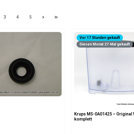
3
4
5
e
Seite
Seite
Seite
Vor 17 Stunden gekauft
Diesen Monat 27-Mal gekauft
Krups MS-0A01425 – Original
komplett