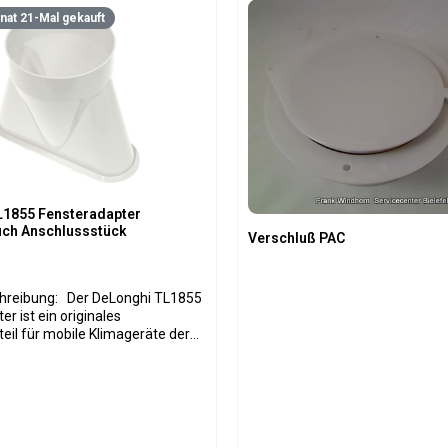
at 21-Mal gekauft
L1855 Fensteradapter
uch Anschlussstück
Verschluß PAC
er DeLonghi TL1855
r ist ein originales
eil für mobile Klimageräte der
e. Das Bauteil dient als
zwischen Abluftschlauch und
führung und sorgt für eine
itung der warmen Abluft nach
er können die Effizienz des