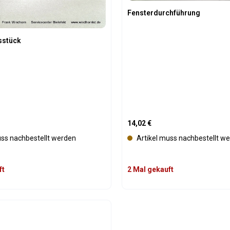
Fensterdurchführung
C120 E PAC A130 HPEM PAC A140 HPEC
sstück
is:
Regulärer Preis:
14,02 €
uss nachbestellt werden
Artikel muss nachbestellt w
ft
2 Mal gekauft
t Anzahl: Gib den gewünschten Wert ein 
Produkt Anzahl: 