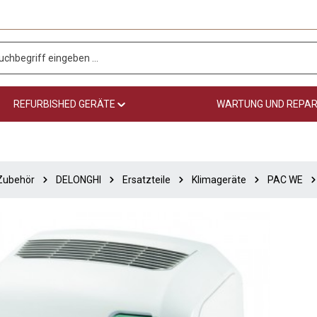
REFURBISHED GERÄTE
WARTUNG UND REPA
 Zubehör
DELONGHI
Ersatzteile
Klimageräte
PAC WE