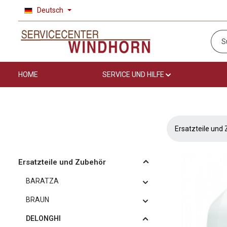
Deutsch
 Hauptinhalt springen
Zur Suche springen
Zur Hauptnavigation springen
HOME
SERVICE UND HILFE
Ersatzteile und
Ersatzteile und Zubehör
BARATZA
BRAUN
DELONGHI