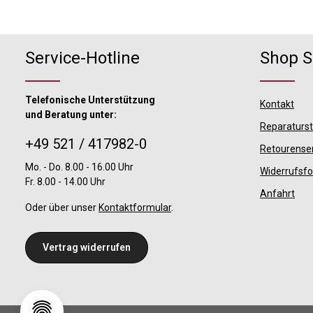
n
i
c
h
Service-Hotline
Shop S
t
v
e
Telefonische Unterstützung
Kontakt
r
und Beratung unter:
f
Reparaturs
ü
+49 521 / 417982-0
g
Retourense
b
Mo. - Do. 8.00 - 16.00 Uhr
Widerrufsf
a
Fr. 8.00 - 14.00 Uhr
r
Anfahrt
Oder über unser
Kontaktformular
.
Vertrag widerrufen