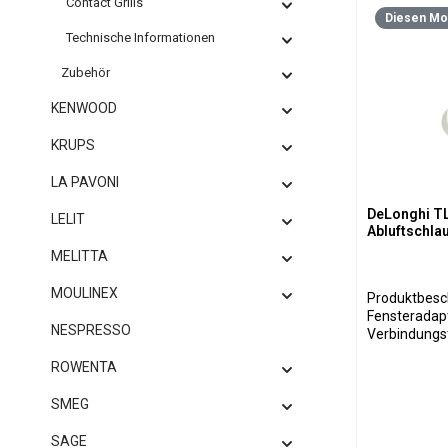
Contact Grills
Diesen Mon
Technische Informationen
Zubehör
KENWOOD
KRUPS
LA PAVONI
DeLonghi T
LELIT
Abluftschla
MELITTA
MOULINEX
Produktbeschreibung: D
Fensteradapte
NESPRESSO
Verbindungst
Pinguino-Seri
ROWENTA
Verbindung 
Fensterdurch
SMEG
sichere Able
außen. Beschädigte oder verlorene
SAGE
Fensteradapt