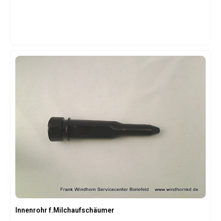
der Maschine, da undichte Verbindungen zu
Funktionsstörungen führen können. Ein Austausch ist
einfach und stellt die volle Dichtigkeit des Tanks wieder her.
Produktspezifikationen: Original-DeLonghi Ersatzteil Typ:
O-Ring / Dichtungsring für Wassertank / Tankanschluss
Material: Elastischer, wasserbeständiger Gummi Farbe: Rot
Abmessungen: Innendurchmesser ca. 6,8 mm,
Außendurchmesser ca. 12,8 mm, Dicke ca. 3 mm Funktion:
Sichert dichte Verbindung, verhindert Leckagen und
Luftansaugen Einsatzbereich: Wassertank / Tankanschluss
bei DeLonghi Vollautomaten (ECAM, EAM, ESAM Serien)
Lieferumfang: 1 Stück
Innenrohr f.Milchaufschäumer