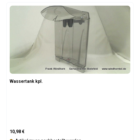
Wassertank kpl.
Regulärer Preis:
10,98 €