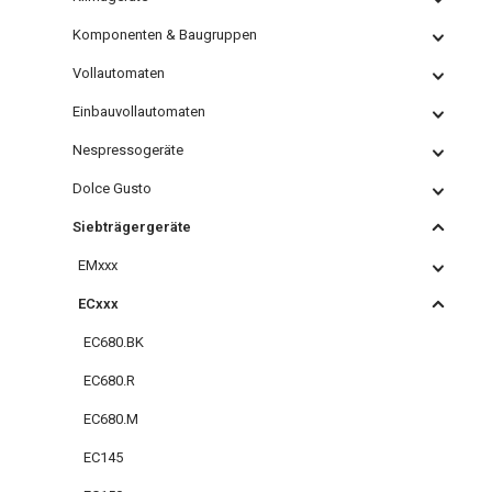
Komponenten & Baugruppen
Vollautomaten
Einbauvollautomaten
Nespressogeräte
Dolce Gusto
Siebträgergeräte
EMxxx
ECxxx
EC680.BK
EC680.R
EC680.M
EC145