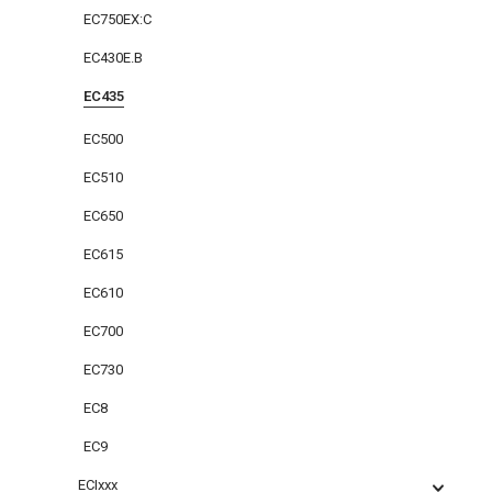
EC750EX:C
EC430E.B
EC435
EC500
EC510
EC650
EC615
EC610
EC700
EC730
EC8
EC9
ECIxxx