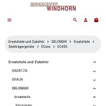
Zum Hauptinhalt springen
Waren
Ersatzteile und Zubehör
DELONGHI
Ersatzteile
Siebträgergeräte
ECxxx
EC435
Ersatzteile und Zubehör
BARATZA
BRAUN
DELONGHI
Ersatzteile
Klimageräte