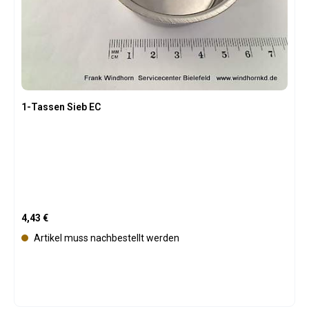
1-Tassen Sieb EC
Regulärer Preis:
4,43 €
Artikel muss nachbestellt werden