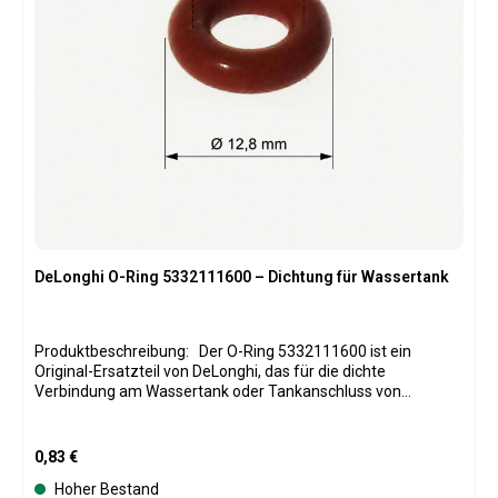
DeLonghi O-Ring 5332111600 – Dichtung für Wassertank
Produktbeschreibung: Der O-Ring 5332111600 ist ein
Original-Ersatzteil von DeLonghi, das für die dichte
Verbindung am Wassertank oder Tankanschluss von
Kaffeevollautomaten sorgt. Er verhindert Leckagen,
Tropfenbildung und das Ansaugen von Luft, wodurch die
Maschine zuverlässig Wasser zieht und die
Regulärer Preis:
0,83 €
Kaffeezubereitung ohne Unterbrechungen funktioniert.
Hoher Bestand
Dieser O-Ring ist besonders wichtig für den sicheren Betrieb