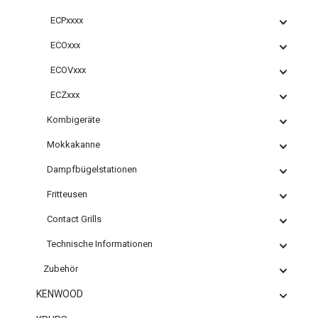
ECPxxxx
ECOxxx
ECOVxxx
ECZxxx
Kombigeräte
Mokkakanne
Dampfbügelstationen
Fritteusen
Contact Grills
Technische Informationen
Zubehör
KENWOOD