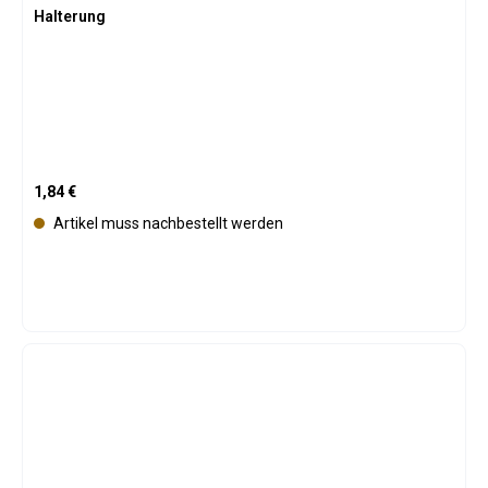
Halterung
Regulärer Preis:
1,84 €
Artikel muss nachbestellt werden