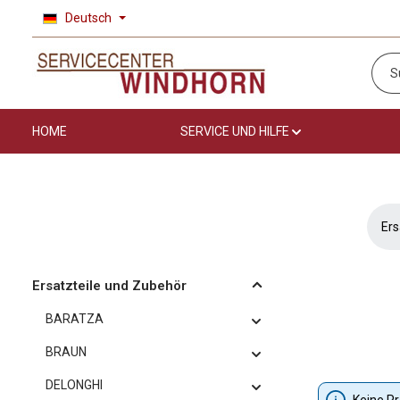
Deutsch
 Hauptinhalt springen
Zur Suche springen
Zur Hauptnavigation springen
HOME
SERVICE UND HILFE
Ers
Ersatzteile und Zubehör
BARATZA
BRAUN
DELONGHI
Keine P