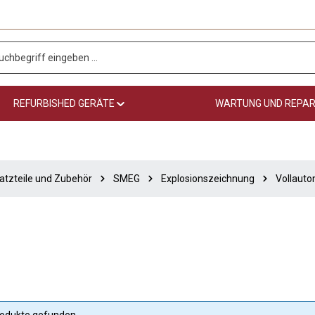
REFURBISHED GERÄTE
WARTUNG UND REPA
atzteile und Zubehör
SMEG
Explosionszeichnung
Vollaut
rodukte gefunden.