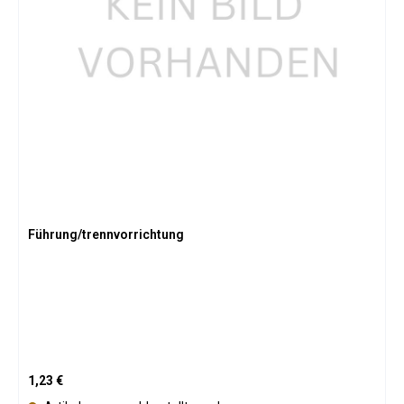
Führung/trennvorrichtung
Regulärer Preis:
1,23 €