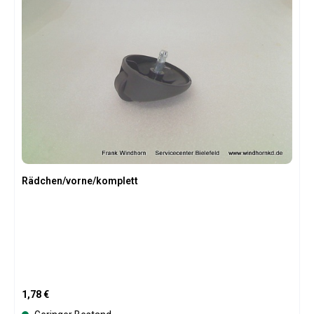
Rädchen/vorne/komplett
Regulärer Preis:
1,78 €