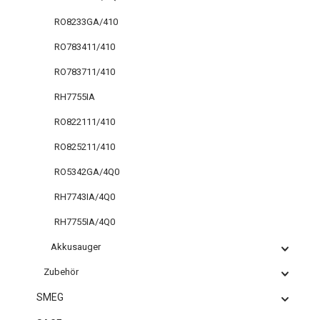
RO8233GA/410
RO783411/410
RO783711/410
RH7755IA
RO822111/410
RO825211/410
RO5342GA/4Q0
RH7743IA/4Q0
RH7755IA/4Q0
Akkusauger
Zubehör
SMEG