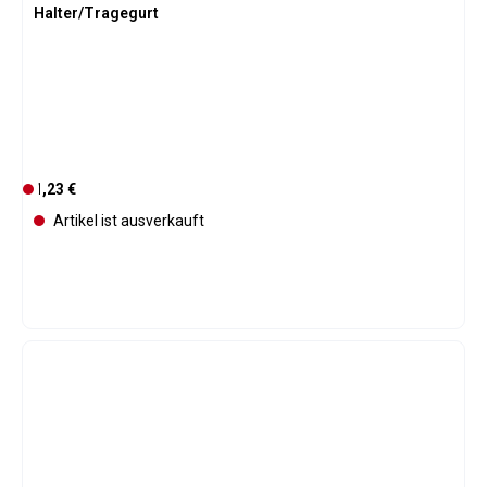
Halter/Tragegurt
Regulärer Preis:
1,23 €
D
e
Artikel ist ausverkauft
r
z
e
i
t
n
i
c
h
t
v
e