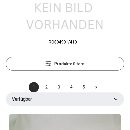
RO804901/410
Produkte filtern
1
2
3
4
5
Seite
Seite
Seite
Seite
Seite