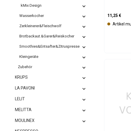
kMix Design
Regulärer Pre
11,25 €
Wasserkocher
Artikel m
Zerkleinerer&Fleischwolf
Brotbackaut.&Garer&Reiskocher
Smoothies&Entsafter&Zitruspresse
Kleingeräte
Produk
Zubehör
KRUPS
LA PAVONI
LELIT
MELITTA
MOULINEX