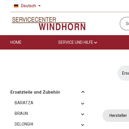
Deutsch
 Hauptinhalt springen
Zur Suche springen
Zur Hauptnavigation springen
HOME
SERVICE UND HILFE
Ers
Ersatzteile und Zubehör
BARATZA
BRAUN
Hersteller
DELONGHI