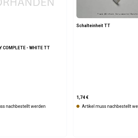
ü
g
b
a
Schalteinheit TT
r
Y COMPLETE - WHITE TT
is:
Regulärer Preis:
1,74 €
uss nachbestellt werden
Artikel muss nachbestellt w