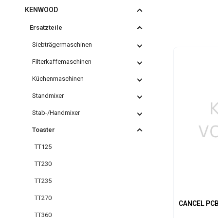
KENWOOD
Ersatzteile
Siebträgermaschinen
Filterkaffemaschinen
Küchenmaschinen
Standmixer
Stab-/Handmixer
Toaster
TT125
TT230
TT235
TT270
CANCEL PC
TT360