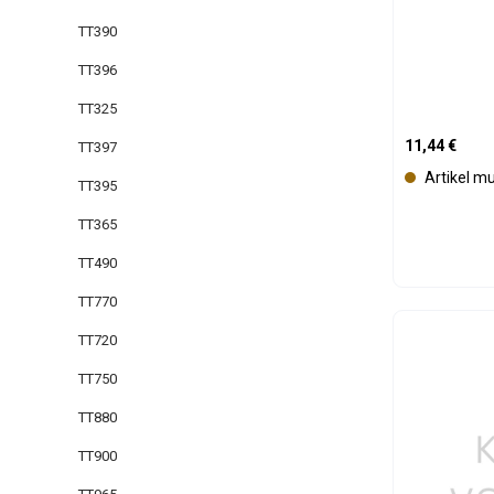
TT390
TT396
TT325
Regulärer Pre
11,44 €
TT397
Artikel m
TT395
TT365
TT490
TT770
Produk
TT720
TT750
TT880
TT900