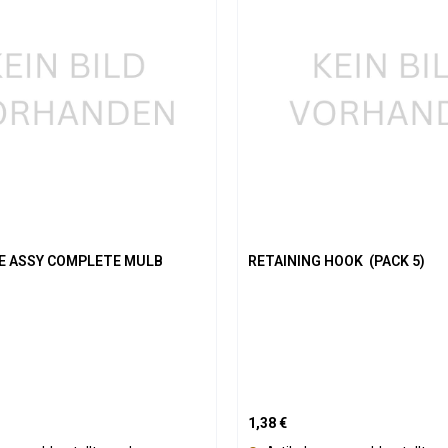
SE ASSY COMPLETE MULB
RETAINING HOOK (PACK 5)
is:
Regulärer Preis:
1,38 €