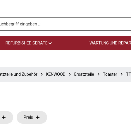
REFURBISHED GERÄTE
WARTUNG UND REPA
atzteile und Zubehör
KENWOOD
Ersatzteile
Toaster
TT
Preis