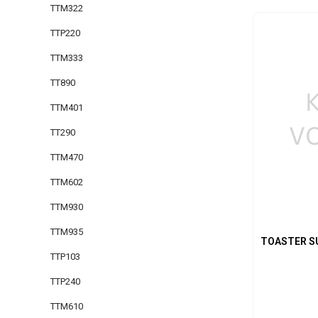
TTM322
Produk
TTP220
TTM333
TT890
TTM401
TT290
TTM470
TTM602
TTM930
TTM935
TOASTER S
TTP103
TTP240
TTM610