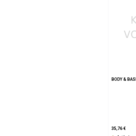
BODY & BA
Regulärer Pre
35,76 €