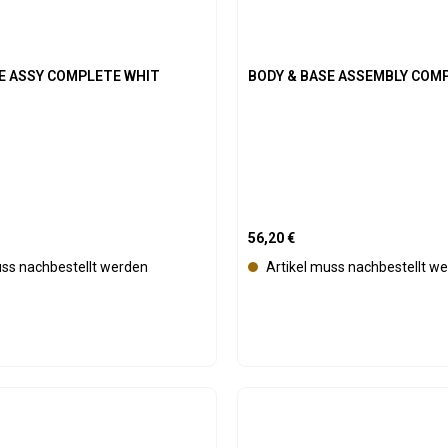
a
r
E ASSY COMPLETE WHIT
BODY & BASE ASSEMBLY COM
is:
Regulärer Preis:
56,20 €
uss nachbestellt werden
Artikel muss nachbestellt w
t Anzahl: Gib den gewünschten Wert ein 
Produkt Anzahl: 