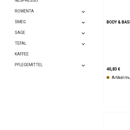
NESPRESSO
ROWENTA
SMEG
BODY & BAS
SAGE
TEFAL
KAFFEE
PFLEGEMITTEL
Regulärer Pre
40,83 €
Artikel m
Produk