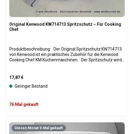
Original Kenwood KW714713 Spritzschutz – Für Cooking
Chef
Produktbeschreibung: Der Original Spritzschutz KW714713
von Kenwood ist ein praktisches Zubehör für die Kenwood
Cooking Chef KM Küchenmaschinen. Der Spritzschutz wird
auf die Rührschüssel aufgesetzt und verhindert, dass
Zutaten beim Rühren, Kneten oder Mixen herausspritzen.
Gleichzeitig ermöglicht er das einfache Hinzufügen von
Regulärer Preis:
17,87 €
Flüssigkeiten oder Zutaten während des Betriebs. Hergestellt
Geringer Bestand
aus robustem, transparentem Kunststoff, ist der
Spritzschutz langlebig, leicht zu reinigen und perfekt auf die
Kenwood Cooking Chef KM Rührschüsseln abgestimmt. Als
Original-Ersatzteil gewährleistet der KW714713 Spritzschutz
76 Mal gekauft
eine optimale Passform und eine sichere Handhabung
während des Koch- und Backvorgangs.
Produktspezifikationen: Original Kenwood Ersatzteil
Original-Teilenummer: KW714713 Typ: Spritzschutz für
Diesen Monat 5-Mal gekauft
Rührschüssel Material: Robuster, transparenter Kunststoff