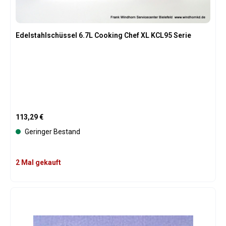
Edelstahlschüssel 6.7L Cooking Chef XL KCL95 Serie
Regulärer Preis:
113,29 €
Geringer Bestand
2 Mal gekauft