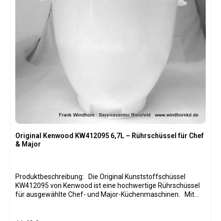
Anwendung: Verhindert Herausspritzen von Zutaten beim
Rühren und Kneten Passend für: Kenwood Cooking Chef KM
Küchenmaschinen Ermöglicht sicheres Hinzufügen von
Zutaten während des Betriebs Langlebig, leicht zu reinigen
und wiederverwendbar Einfache Montage und perfekte
Passform auf der Rührschüssel
Original Kenwood KW412095 6,7L – Rührschüssel für Chef
& Major
Produktbeschreibung: Die Original Kunststoffschüssel
KW412095 von Kenwood ist eine hochwertige Rührschüssel
für ausgewählte Chef- und Major-Küchenmaschinen. Mit
einem Fassungsvermögen von 6,7 Litern eignet sich die
Schüssel ideal für größere Teigmengen sowie für das