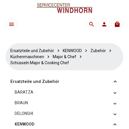
Zum Hauptinhalt springen
Waren
Ersatzteile und Zubehör
KENWOOD
Zubehör
Küchenmaschinen
Major & Chef
Schüsseln Major & Cooking Chef
Ersatzteile und Zubehör
BARATZA
BRAUN
DELONGHI
KENWOOD