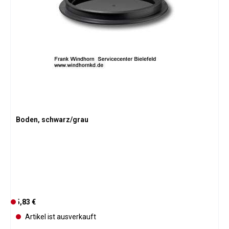
Boden, schwarz/grau
Regulärer Preis:
5,83 €
D
e
Artikel ist ausverkauft
r