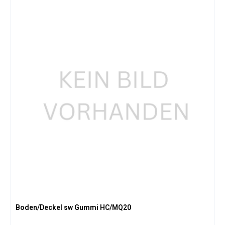
i
c
h
t
v
e
r
f
ü
g
b
a
r
Boden/Deckel sw Gummi HC/MQ20