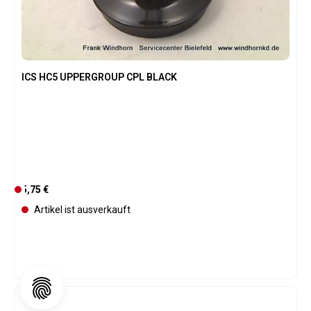
ICS HC5 UPPERGROUP CPL BLACK
Regulärer Preis:
5,75 €
D
e
Artikel ist ausverkauft
r
z
e
i
t
n
i