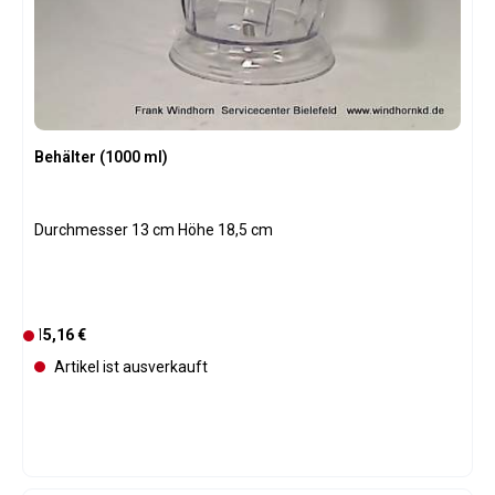
ü
g
b
a
r
Behälter (1000 ml)
Durchmesser 13 cm Höhe 18,5 cm
Regulärer Preis:
15,16 €
D
e
Artikel ist ausverkauft
r
z
e
i
t