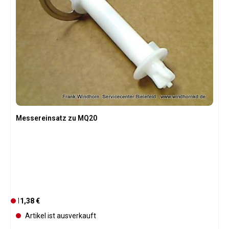
Messereinsatz zu MQ20
Regulärer Preis:
11,38 €
D
e
Artikel ist ausverkauft
r