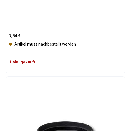
Regulärer Preis:
7,54 €
Artikel muss nachbestellt werden
1 Mal gekauft