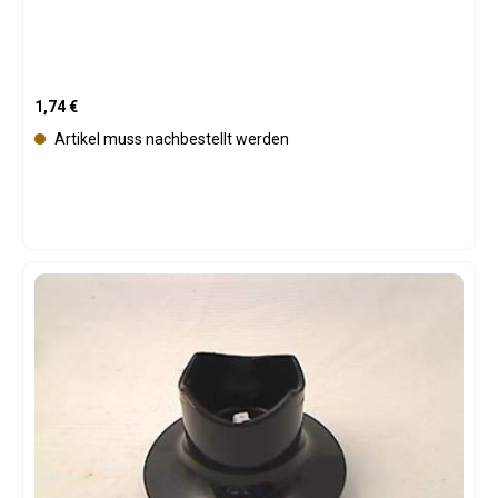
Regulärer Preis:
1,74 €
Artikel muss nachbestellt werden