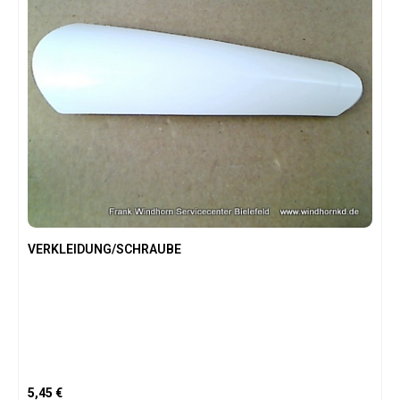
VERKLEIDUNG/SCHRAUBE
Regulärer Preis:
5,45 €