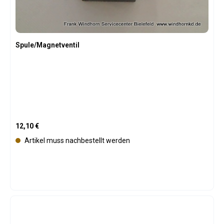
b
a
r
Spule/Magnetventil
Regulärer Preis:
12,10 €
Artikel muss nachbestellt werden