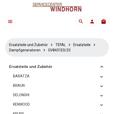
Zum Hauptinhalt springen
Waren
Ersatzteile und Zubehör
TEFAL
Ersatzteile
Dampfgeneratoren
GV8431E0/23
Ersatzteile und Zubehör
BARATZA
BRAUN
DELONGHI
KENWOOD
KRUPS