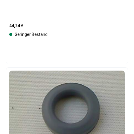
Regulärer Preis:
44,24 €
Geringer Bestand