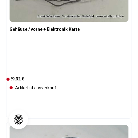
b
a
r
Gehäuse / vorne + Elektronik Karte
Regulärer Preis:
29,32 €
D
e
Artikel ist ausverkauft
r
z
e
i
t
n
i
c