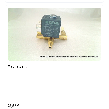
Magnetventil
Regulärer Preis:
23,56 €