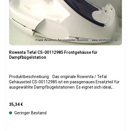
Rowenta Tefal CS-00112985 Frontgehäuse für
Dampfbügelstation
Produktbeschreibung: Das originale Rowenta / Tefal
Gehäuseteil CS-00112985 ist ein passgenaues Ersatzteil für
ausgewählte Dampfbügelstationen. Es eignet sich ideal,
wenn das vorhandene Frontgehäuse beschädigt, gebrochen
oder optisch abgenutzt ist. Durch die präzise
Originalpassform lässt sich das Gehäuseteil sauber
Regulärer Preis:
35,34 €
einsetzen und stellt die äußere Verkleidung des Geräts
Geringer Bestand
wieder her. Die robuste Kunststoffausführung sorgt für
Stabilität und eine zuverlässige Nutzung im Alltag. Dieses
Ersatzteil ist besonders geeignet für die fachgerechte
Reparatur und Werterhaltung Ihrer Bügelstation.