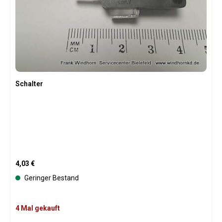
Schalter
Regulärer Preis:
4,03 €
Geringer Bestand
4 Mal gekauft