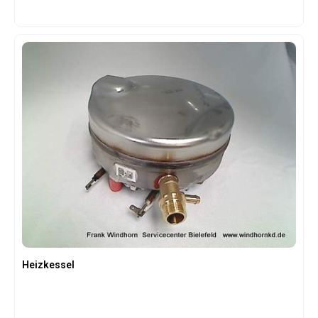
Produktspezifikationen: Hersteller: Rowenta / Tefal
Herstellernummer: CS-00112985 Produkttyp: Original-
Ersatzteil Artikelart: Gehäuse / Frontgehäuse Einsatzbereich:
Dampfbügelstation Material: Kunststoff Farbe:
modellabhängig Passgenaue Originalqualität Robuste
Verarbeitung Einfacher Austausch Für die Reparatur
beschädigter Gehäuseteile Geeignet für ausgewählte
Rowenta und Tefal Dampfbügelstationen
Heizkessel