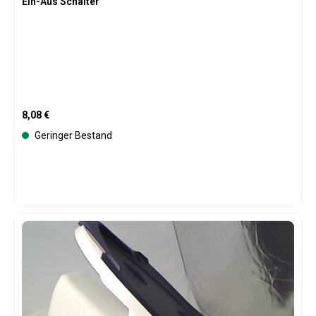
Ein-Aus Schalter
Regulärer Preis:
8,08 €
Geringer Bestand