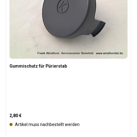
v
e
r
f
ü
g
b
a
r
Gummischutz für Pürierstab
Regulärer Preis:
2,80 €
Artikel muss nachbestellt werden