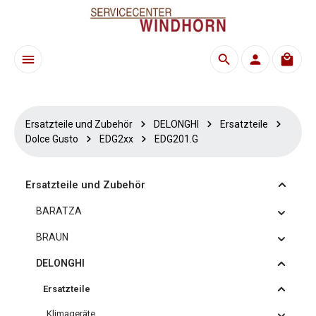
Zum Hauptinhalt springen
Waren
Ersatzteile und Zubehör
DELONGHI
Ersatzteile
Dolce Gusto
EDG2xx
EDG201.G
Ersatzteile und Zubehör
BARATZA
BRAUN
DELONGHI
Ersatzteile
Klimageräte