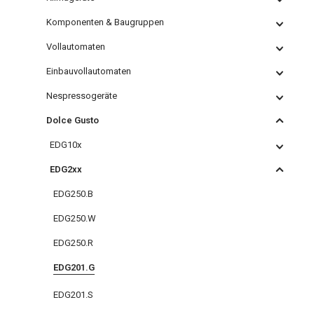
Komponenten & Baugruppen
Vollautomaten
Einbauvollautomaten
Nespressogeräte
Dolce Gusto
EDG10x
EDG2xx
EDG250.B
EDG250.W
EDG250.R
EDG201.G
EDG201.S