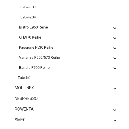
E957-103
E957-204
Bistro E960 Reihe
CI E970 Reihe
Passione F530 Reihe
Varianza F550/570 Reihe
Barista F700 Reihe
Zubehör
MOULINEX
NESPRESSO
ROWENTA
SMEG