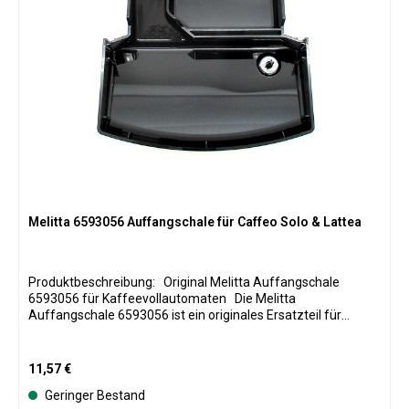
Melitta 6593056 Auffangschale für Caffeo Solo & Lattea
Produktbeschreibung: Original Melitta Auffangschale
6593056 für Kaffeevollautomaten Die Melitta
Auffangschale 6593056 ist ein originales Ersatzteil für
verschiedene kompatible Kaffeevollautomaten der Caffeo-
Serie. Die Tropfschale befindet sich im unteren Bereich des
Kaffeevollautomaten und dient zum Auffangen von
Regulärer Preis:
11,57 €
Restwasser und Flüssigkeiten, die während des Betriebs und
Geringer Bestand
der Reinigung des Gerätes anfallen. Sie eignet sich ideal als