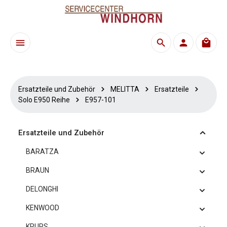
Zum Hauptinhalt springen
Waren
Ersatzteile und Zubehör
MELITTA
Ersatzteile
Solo E950 Reihe
E957-101
Ersatzteile und Zubehör
BARATZA
BRAUN
DELONGHI
KENWOOD
KRUPS