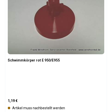
Schwimmkörper rot E 950/E955
Regulärer Preis:
1,19 €
Artikel muss nachbestellt werden