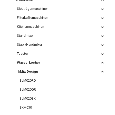
Siebträgermaschinen
Filterkaffemaschinen
Küchenmaschinen
Standmixer
Stab-/Handmixer
Toaster
Wasserkocher
kMix Design
SJM020RD
SJM020GR
SJM020BK
SKM030