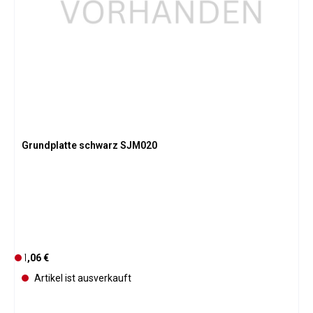
Grundplatte schwarz SJM020
Regulärer Preis:
1,06 €
D
e
Artikel ist ausverkauft
r
z