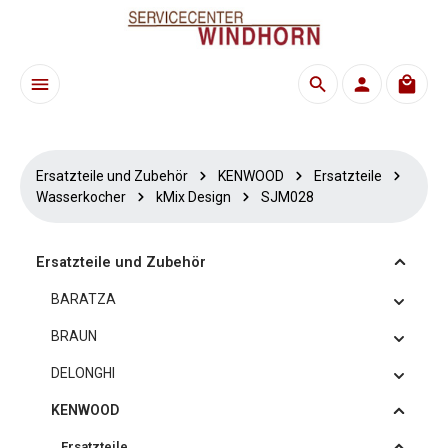
Zum Hauptinhalt springen
Waren
Ersatzteile und Zubehör
KENWOOD
Ersatzteile
Wasserkocher
kMix Design
SJM028
Ersatzteile und Zubehör
BARATZA
BRAUN
DELONGHI
KENWOOD
Ersatzteile