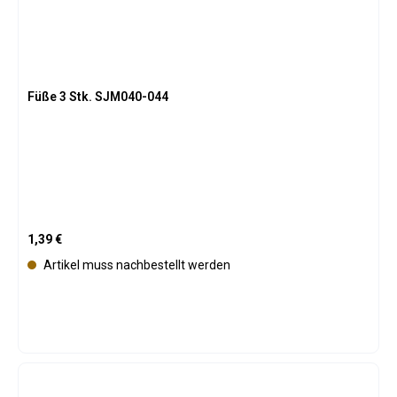
Füße 3 Stk. SJM040-044
Regulärer Preis:
1,39 €
Artikel muss nachbestellt werden