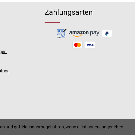
Zahlungsarten
ngen
itung
ten
und ggf. Nachnahmegebühren, wenn nicht anders angegeben.