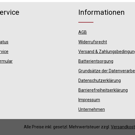
ervice
Informationen
AGB
tatus
Widerrufsrecht
rvice
Versand & Zahlungsbedingu
ormular
Batterientsorgung
Grundsätze der Datenverarbe
Datenschutzerklärung
Barrierefreiheitserklärung
Impressum
Unternehmen
Alle Preise inkl. gesetzl. Mehrwertsteuer zzgl.
Versandkos