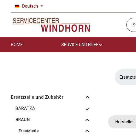
Deutsch
 Hauptinhalt springen
Zur Suche springen
Zur Hauptnavigation springen
HOME
SERVICE UND HILFE
Ersatzte
Ersatzteile und Zubehör
BARATZA
BRAUN
Hersteller
Ersatzteile