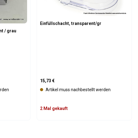
Einfüllschacht, transparent/gr
ransparent / grau
Regulärer Preis:
15,73 €
erden
Artikel muss nachbestellt werden
2 Mal gekauft
oder benutze die Schaltflächen um die An
Gib den gewünschten Wert ein oder benutz
Produkt Anzahl: Gib den gew