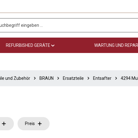
REFURBISHED GERÄTE
WARTUNG UND REPA
ile und Zubehör
BRAUN
Ersatzteile
Entsafter
4294 Mul
Preis