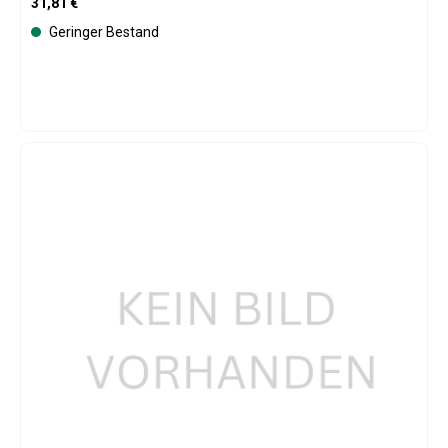
Regulärer Preis:
31,81 €
Geringer Bestand