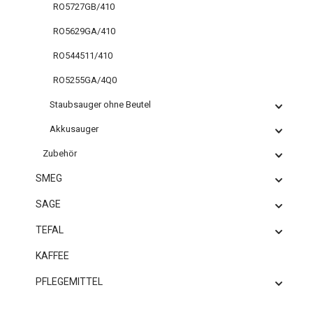
RO5727GB/410
RO5629GA/410
RO544511/410
RO5255GA/4Q0
Staubsauger ohne Beutel
Akkusauger
Zubehör
SMEG
SAGE
TEFAL
KAFFEE
PFLEGEMITTEL