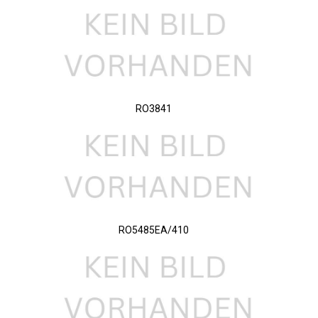
RO3841
RO5485EA/410