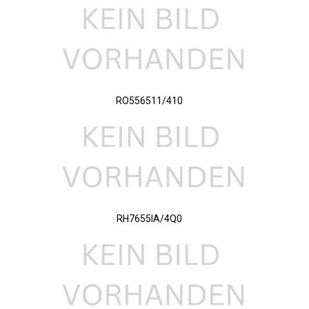
RO556511/410
RH7655IA/4Q0