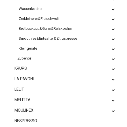
Wasserkocher
Zerkleinerer&Fleischwolf
Brotbackaut.&Garer&Reiskocher
Smoothies&Entsafter&Zitruspresse
Kleingeräte
Zubehör
KRUPS
LA PAVONI
LELIT
MELITTA
MOULINEX
NESPRESSO