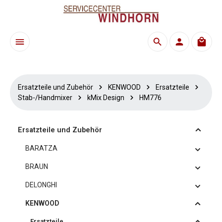
Zum Hauptinhalt springen
Waren
Ersatzteile und Zubehör
KENWOOD
Ersatzteile
Stab-/Handmixer
kMix Design
HM776
Ersatzteile und Zubehör
BARATZA
BRAUN
DELONGHI
KENWOOD
Ersatzteile