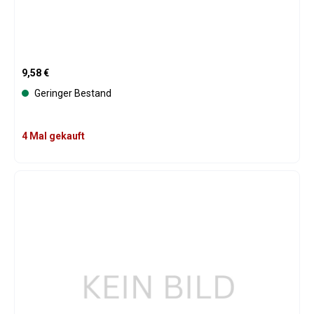
Regulärer Preis:
9,58 €
Geringer Bestand
4 Mal gekauft