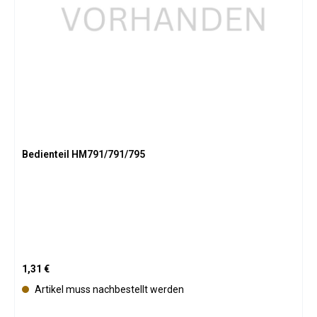
g
b
a
r
Bedienteil HM791/791/795
Regulärer Preis:
1,31 €
Artikel muss nachbestellt werden