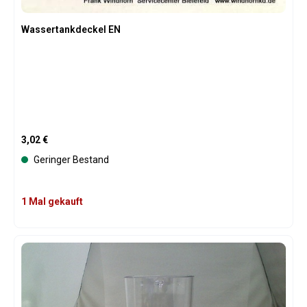
Wassertankdeckel EN
Regulärer Preis:
3,02 €
Geringer Bestand
1 Mal gekauft