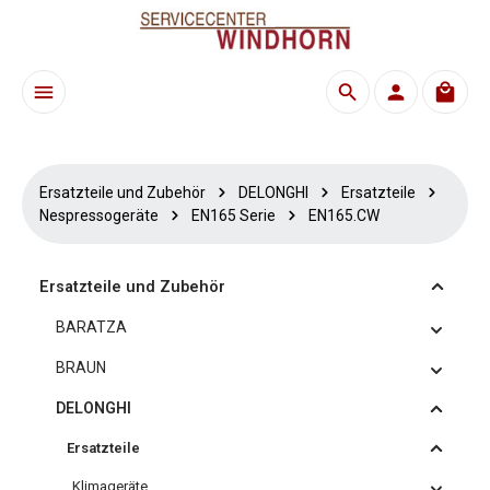
Zum Hauptinhalt springen
Waren
Ersatzteile und Zubehör
DELONGHI
Ersatzteile
Nespressogeräte
EN165 Serie
EN165.CW
Ersatzteile und Zubehör
BARATZA
BRAUN
DELONGHI
Ersatzteile
Klimageräte