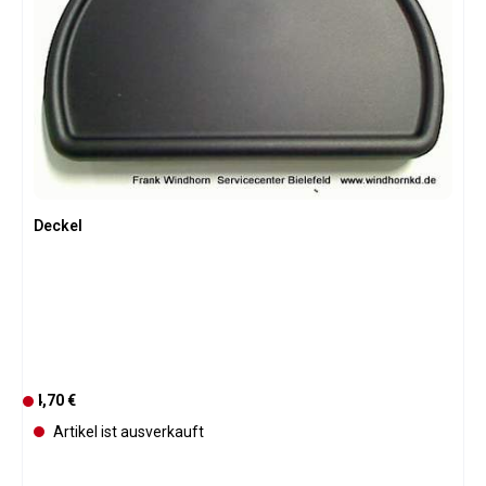
Deckel
Regulärer Preis:
4,70 €
D
e
Artikel ist ausverkauft
r
z