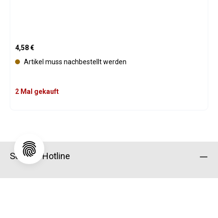
Regulärer Preis:
4,58 €
Artikel muss nachbestellt werden
2 Mal gekauft
Service-Hotline
Shop Service
Informationen