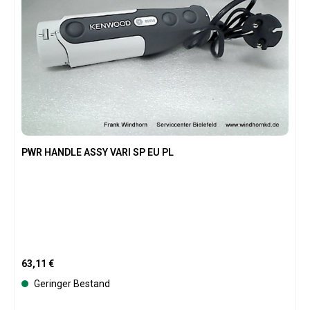
PWR HANDLE ASSY VARI SP EU PL
Regulärer Preis:
63,11 €
Geringer Bestand