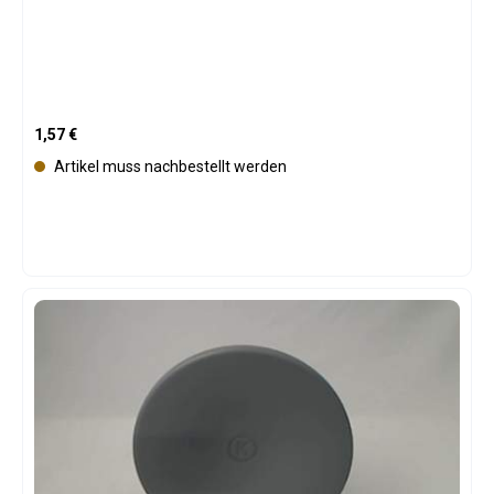
Regulärer Preis:
1,57 €
Artikel muss nachbestellt werden