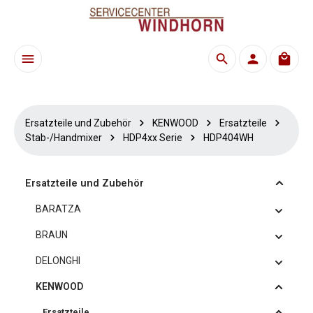
Zum Hauptinhalt springen
Waren
Ersatzteile und Zubehör
KENWOOD
Ersatzteile
Stab-/Handmixer
HDP4xx Serie
HDP404WH
Ersatzteile und Zubehör
BARATZA
BRAUN
DELONGHI
KENWOOD
Ersatzteile