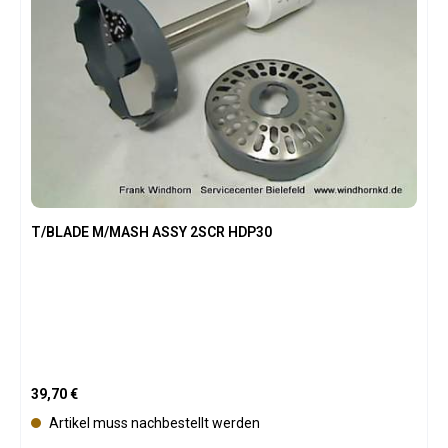
v
e
r
f
ü
g
b
a
r
T/BLADE M/MASH ASSY 2SCR HDP30
Regulärer Preis:
39,70 €
Artikel muss nachbestellt werden