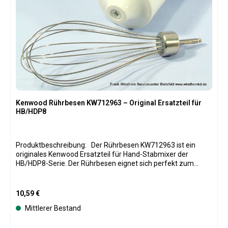
Kenwood Rührbesen KW712963 – Original Ersatzteil für
HB/HDP8
Produktbeschreibung: Der Rührbesen KW712963 ist ein
originales Kenwood Ersatzteil für Hand-Stabmixer der
HB/HDP8-Serie. Der Rührbesen eignet sich perfekt zum
Schlagen, Mischen und Aufschlagen von Teigen, Sahne oder
Saucen. Hergestellt aus robustem Metall, sorgt er für
gleichmäßige Ergebnisse und lange Haltbarkeit. Durch das
Regulärer Preis:
10,59 €
originale Design lässt sich der Rührbesen einfach einsetzen,
Mittlerer Bestand
sodass dein Handmixer wieder vollständig einsatzbereit ist.
Produktspezifikationen: Original Kenwood Ersatzteil mit der
Teilenummer KW712963 Kompletter Rührbesen für Hand-