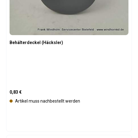
Behälterdeckel (Häcksler)
Regulärer Preis:
0,83 €
Artikel muss nachbestellt werden