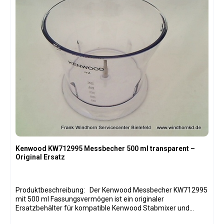
HB712 Kenwood HB718 Kenwood HB722 Kenwood HB723
Kenwood HB724 Kenwood DHB716 Kenwood DHB718
Kenwood DHB723 Kenwood HDP303WH Kenwood HDP402
Kenwood HDP404 Kenwood HDP405 Kenwood HDP406
Kenwood HDP408 Weitere Kenwood TriBlade Stabmixer mit
passendem Zerkleinerer
Kenwood KW712995 Messbecher 500 ml transparent –
Original Ersatz
Produktbeschreibung: Der Kenwood Messbecher KW712995
mit 500 ml Fassungsvermögen ist ein originaler
Ersatzbehälter für kompatible Kenwood Stabmixer und
Handblender. Der transparente Kunststoffbecher verfügt