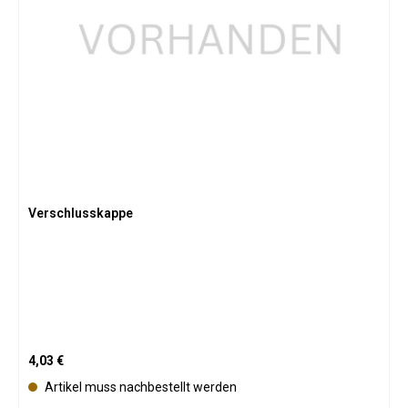
Verschlusskappe
Regulärer Preis:
4,03 €
Artikel muss nachbestellt werden