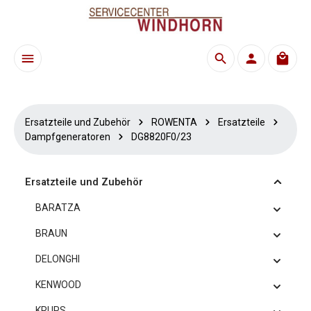
Zum Hauptinhalt springen
Waren
Ersatzteile und Zubehör
ROWENTA
Ersatzteile
Dampfgeneratoren
DG8820F0/23
Ersatzteile und Zubehör
BARATZA
BRAUN
DELONGHI
KENWOOD
KRUPS