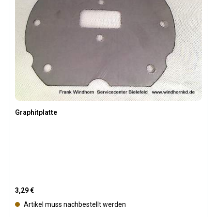
v
e
r
f
ü
g
b
a
r
Graphitplatte
Regulärer Preis:
3,29 €
Artikel muss nachbestellt werden