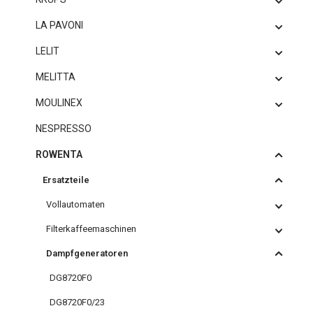
LA PAVONI
LELIT
MELITTA
MOULINEX
NESPRESSO
ROWENTA
Ersatzteile
Vollautomaten
Filterkaffeemaschinen
Dampfgeneratoren
DG8720F0
DG8720F0/23