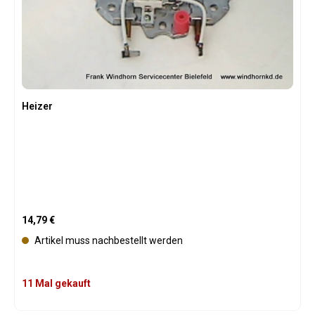
f
ü
g
b
a
r
Heizer
Regulärer Preis:
14,79 €
Artikel muss nachbestellt werden
11 Mal gekauft