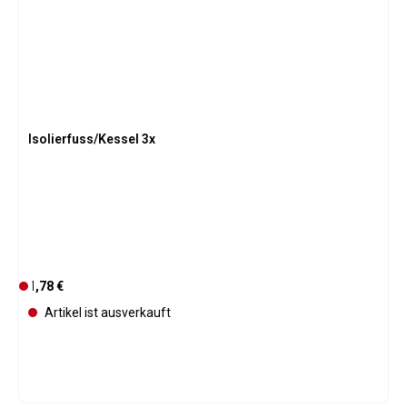
r
Isolierfuss/Kessel 3x
Regulärer Preis:
1,78 €
D
e
Artikel ist ausverkauft
r
z
e
i
t