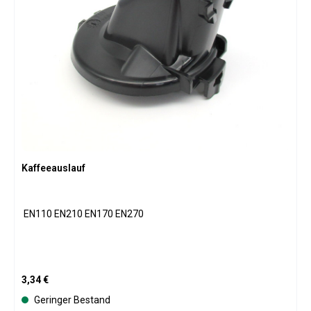
Kaffeeauslauf
EN110 EN210 EN170 EN270
Regulärer Preis:
3,34 €
Geringer Bestand