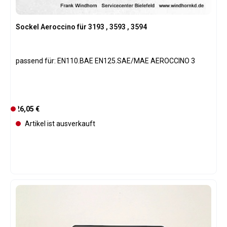
Sockel Aeroccino für 3193 , 3593 , 3594
passend für: EN110.BAE EN125.SAE/MAE AEROCCINO 3
Regulärer Preis:
26,05 €
D
e
Artikel ist ausverkauft
r
z
e
i
t
n
i
c
h
t