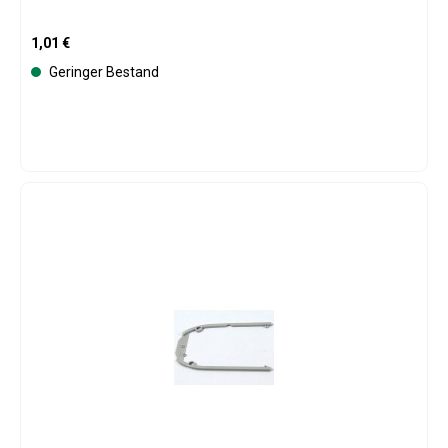
Regulärer Preis:
1,01 €
Geringer Bestand