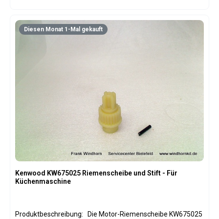
während des Koch- und Backvorgangs.
Produktspezifikationen: Original Kenwood Ersatzteil
Original-Teilenummer: KW714713 Typ: Spritzschutz für
Diesen Monat 1-Mal gekauft
Rührschüssel Material: Robuster, transparenter Kunststoff
Anwendung: Verhindert Herausspritzen von Zutaten beim
Rühren und Kneten Passend für: Kenwood Cooking Chef KM
Küchenmaschinen Ermöglicht sicheres Hinzufügen von
Zutaten während des Betriebs Langlebig, leicht zu reinigen
und wiederverwendbar Einfache Montage und perfekte
Passform auf der Rührschüssel
Kenwood KW675025 Riemenscheibe und Stift - Für
Küchenmaschine
Produktbeschreibung: Die Motor-Riemenscheibe KW675025