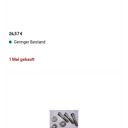
Regulärer Preis:
26,57 €
Geringer Bestand
1 Mal gekauft