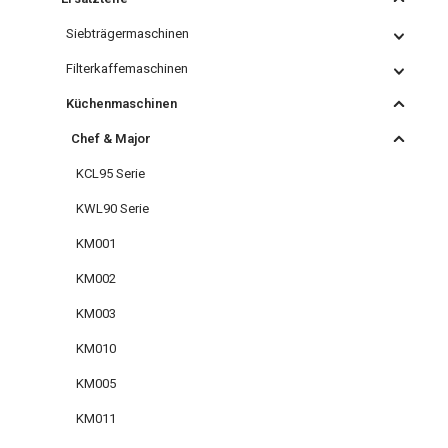
Siebträgermaschinen
Filterkaffemaschinen
Küchenmaschinen
Chef & Major
KCL95 Serie
KWL90 Serie
KM001
KM002
KM003
KM010
KM005
KM011