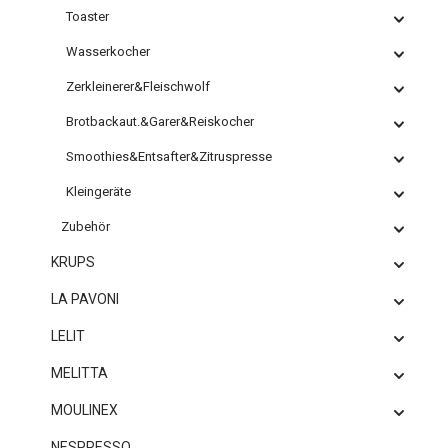
Toaster
Wasserkocher
Zerkleinerer&Fleischwolf
Brotbackaut.&Garer&Reiskocher
Smoothies&Entsafter&Zitruspresse
Kleingeräte
Zubehör
KRUPS
LA PAVONI
LELIT
MELITTA
MOULINEX
NESPRESSO