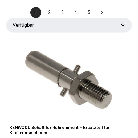
1
2
3
4
5
Seite
Seite
Seite
Seite
Seite
KENWOOD Schaft für Rührelement – Ersatzteil für
Küchenmaschinen