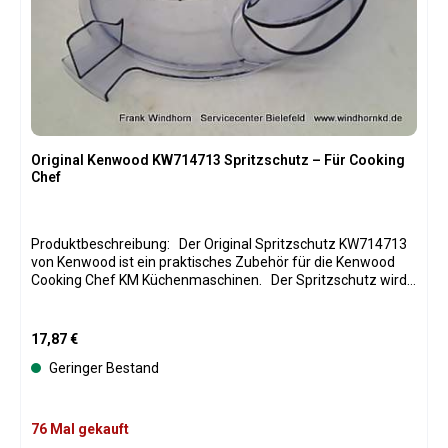
Original Kenwood KW714713 Spritzschutz – Für Cooking
Chef
Produktbeschreibung: Der Original Spritzschutz KW714713
von Kenwood ist ein praktisches Zubehör für die Kenwood
Cooking Chef KM Küchenmaschinen. Der Spritzschutz wird
auf die Rührschüssel aufgesetzt und verhindert, dass
Zutaten beim Rühren, Kneten oder Mixen herausspritzen.
Gleichzeitig ermöglicht er das einfache Hinzufügen von
Regulärer Preis:
17,87 €
Flüssigkeiten oder Zutaten während des Betriebs. Hergestellt
Geringer Bestand
aus robustem, transparentem Kunststoff, ist der
Spritzschutz langlebig, leicht zu reinigen und perfekt auf die
Kenwood Cooking Chef KM Rührschüsseln abgestimmt. Als
Original-Ersatzteil gewährleistet der KW714713 Spritzschutz
76 Mal gekauft
eine optimale Passform und eine sichere Handhabung