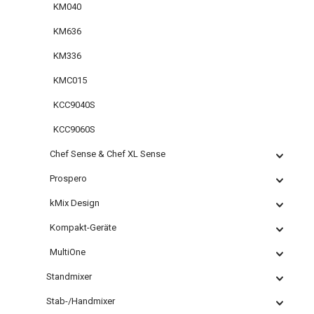
KM040
KM636
KM336
KMC015
KCC9040S
KCC9060S
Chef Sense & Chef XL Sense
Prospero
kMix Design
Kompakt-Geräte
MultiOne
Standmixer
Stab-/Handmixer