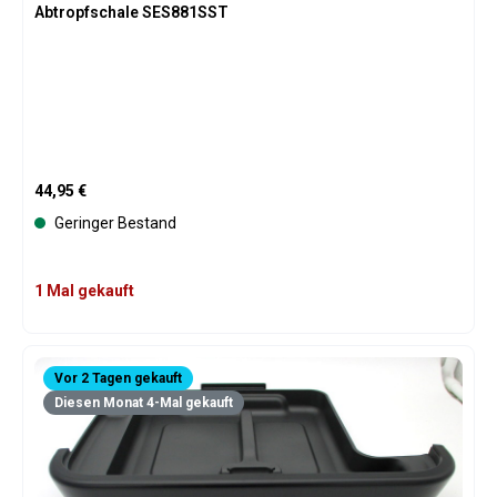
Abtropfschale SES881SST
Regulärer Preis:
44,95 €
Geringer Bestand
1 Mal gekauft
Vor 2 Tagen gekauft
Diesen Monat 4-Mal gekauft