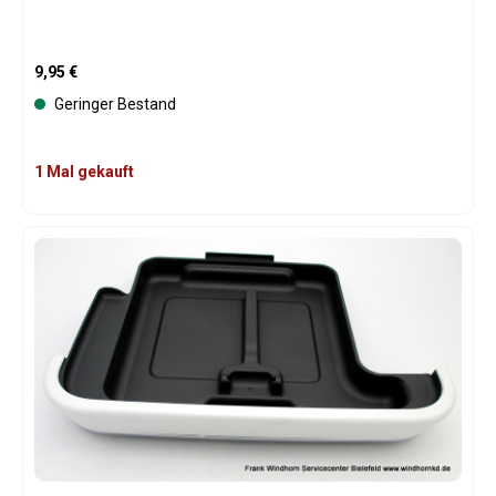
Regulärer Preis:
9,95 €
Geringer Bestand
1 Mal gekauft