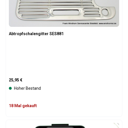
Abtropfschalengitter SES881
Regulärer Preis:
25,95 €
Hoher Bestand
18 Mal gekauft