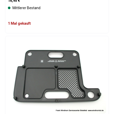
Regulärer Preis:
16,95 €
Mittlerer Bestand
1 Mal gekauft