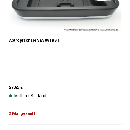
Abtropfschale SES881BST
Regulärer Preis:
57,95 €
Mittlerer Bestand
2 Mal gekauft