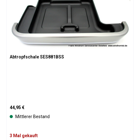
Abtropfschale SES881BSS
Regulärer Preis:
44,95 €
Mittlerer Bestand
3 Mal gekauft