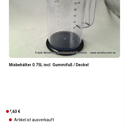
Mixbehälter 0.75L incl. Gummifuß / Deckel
Regulärer Preis:
7,63 €
D
e
Artikel ist ausverkauft
r