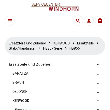
Zum Hauptinhalt springen
Waren
Ersatzteile und Zubehör
KENWOOD
Ersatzteile
Stab-/Handmixer
HB85x Serie
HB856
Ersatzteile und Zubehör
BARATZA
BRAUN
DELONGHI
KENWOOD
Ersatzteile