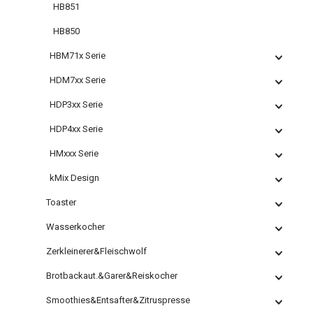
HB851
HB850
HBM71x Serie
HDM7xx Serie
HDP3xx Serie
HDP4xx Serie
HMxxx Serie
kMix Design
Toaster
Wasserkocher
Zerkleinerer&Fleischwolf
Brotbackaut.&Garer&Reiskocher
Smoothies&Entsafter&Zitruspresse