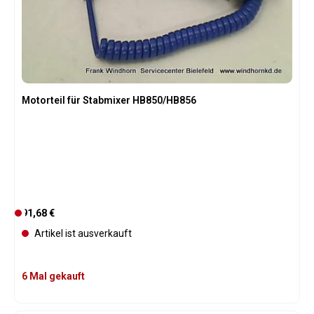
Motorteil für Stabmixer HB850/HB856
Regulärer Preis:
91,68 €
D
e
Artikel ist ausverkauft
r
z
e
6 Mal gekauft
i
t