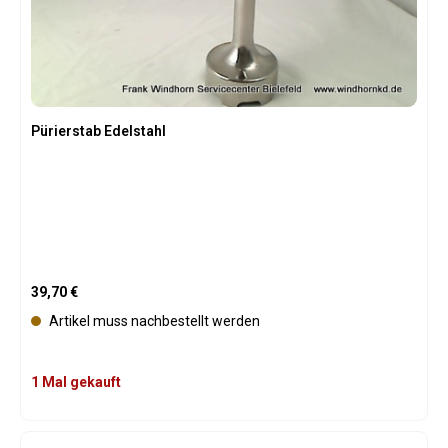
Pürierstab Edelstahl
Regulärer Preis:
39,70 €
Artikel muss nachbestellt werden
1 Mal gekauft