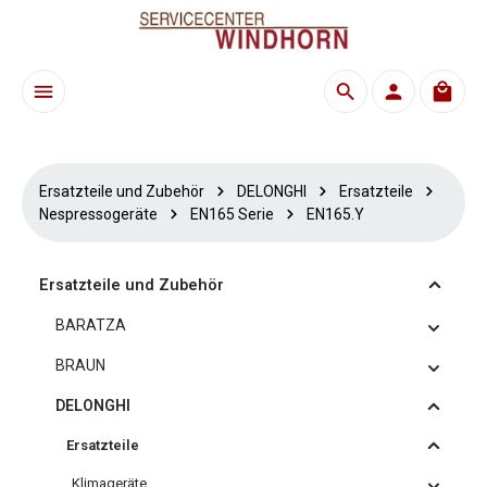
Zum Hauptinhalt springen
Waren
Ersatzteile und Zubehör
DELONGHI
Ersatzteile
Nespressogeräte
EN165 Serie
EN165.Y
Ersatzteile und Zubehör
BARATZA
BRAUN
DELONGHI
Ersatzteile
Klimageräte