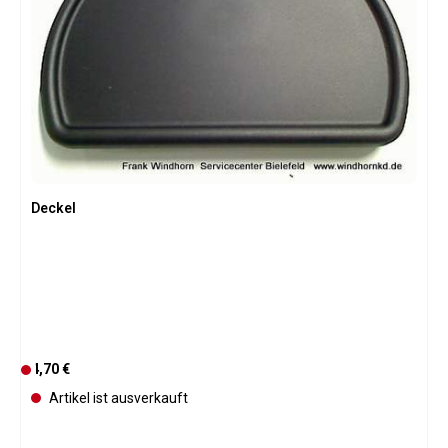
Deckel
Regulärer Preis:
4,70 €
D
e
Artikel ist ausverkauft
r
z