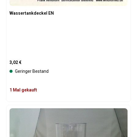
Wassertankdeckel EN
Regulärer Preis:
3,02 €
Geringer Bestand
1 Mal gekauft