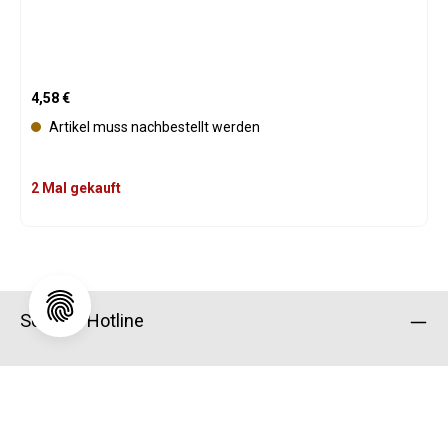
Regulärer Preis:
4,58 €
Artikel muss nachbestellt werden
2 Mal gekauft
Service-Hotline
Shop Service
Informationen