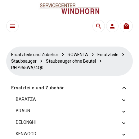
Zum Hauptinhalt springen
Waren
Ersatzteile und Zubehör
ROWENTA
Ersatzteile
Staubsauger
Staubsauger ohne Beutel
RH7955WA/4Q0
Ersatzteile und Zubehör
BARATZA
BRAUN
DELONGHI
KENWOOD