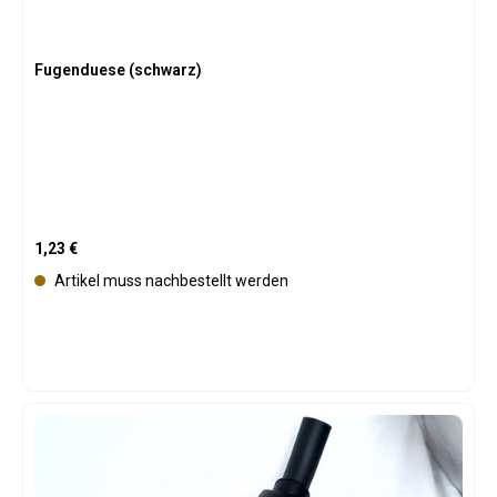
Fugenduese (schwarz)
Regulärer Preis:
1,23 €
Artikel muss nachbestellt werden