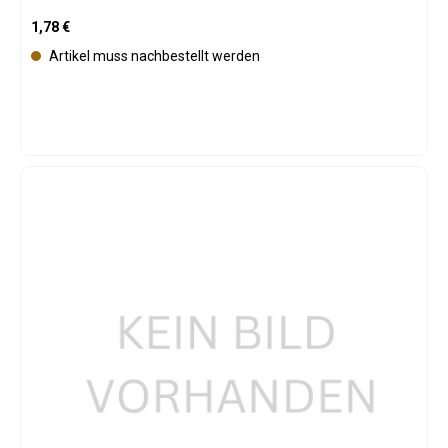
Regulärer Preis:
1,78 €
Artikel muss nachbestellt werden