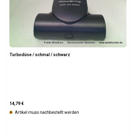
r
f
ü
g
b
a
r
Turbodüse / schmal / schwarz
Regulärer Preis:
14,79 €
Artikel muss nachbestellt werden