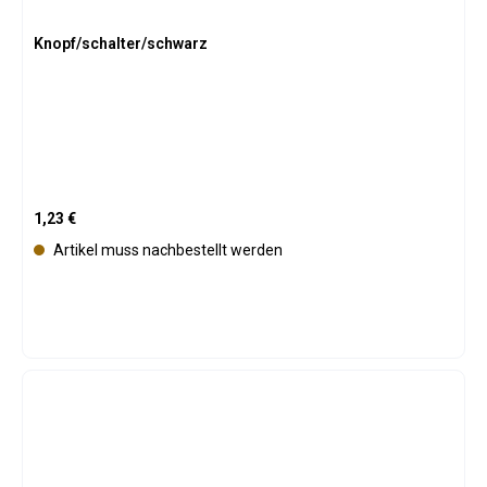
Knopf/schalter/schwarz
Regulärer Preis:
1,23 €
Artikel muss nachbestellt werden