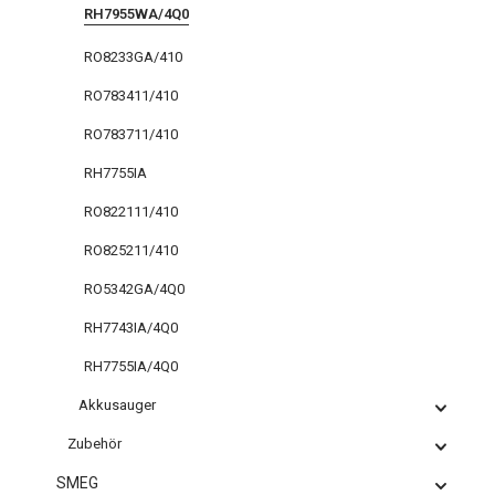
RH7955WA/4Q0
RO8233GA/410
RO783411/410
RO783711/410
RH7755IA
RO822111/410
RO825211/410
RO5342GA/4Q0
RH7743IA/4Q0
RH7755IA/4Q0
Akkusauger
Zubehör
SMEG