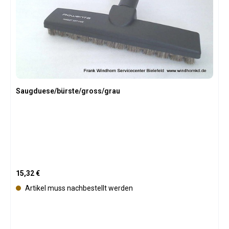
t
v
e
r
f
ü
g
b
Saugduese/bürste/gross/grau
a
r
Regulärer Preis:
15,32 €
Artikel muss nachbestellt werden