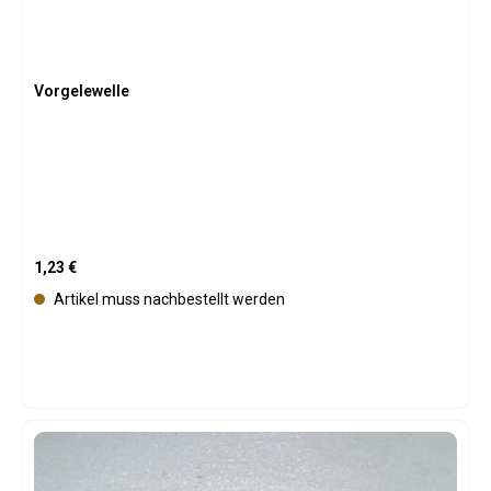
Vorgelewelle
Regulärer Preis:
1,23 €
Artikel muss nachbestellt werden