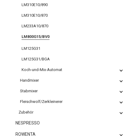
LM310E10/890
LM310E10/870
LM233A10/870
LM800G15/BV0
LM125G31
LM125G31/BGA
Koch-und-Mix-Automat
Handmixer
Stabmixer
Fleischwolf/Zerkleinerer
Zubehör
NESPRESSO
ROWENTA