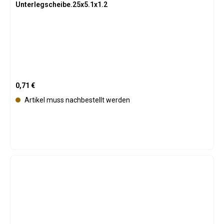
Unterlegscheibe.25x5.1x1.2
Regulärer Preis:
0,71 €
Artikel muss nachbestellt werden