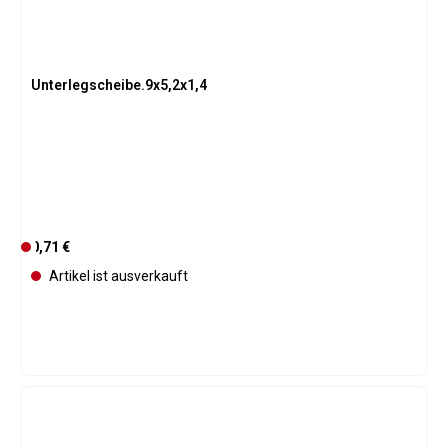
Unterlegscheibe.9x5,2x1,4
Regulärer Preis:
0,71 €
D
e
Artikel ist ausverkauft
r
z
e
i
t
n
i
c