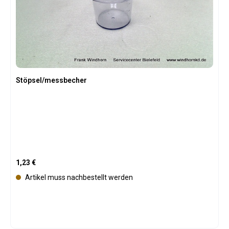
Stöpsel/messbecher
Regulärer Preis:
1,23 €
Artikel muss nachbestellt werden