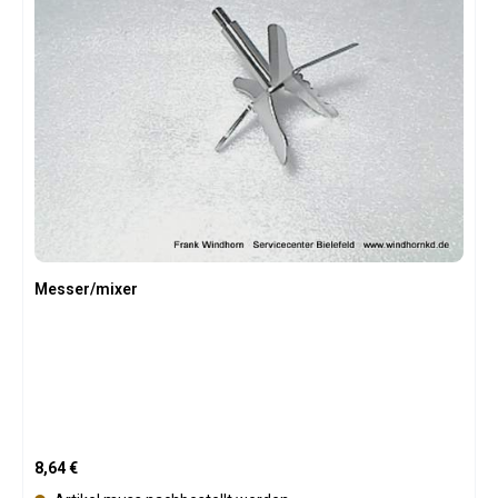
Messer/mixer
Regulärer Preis:
8,64 €