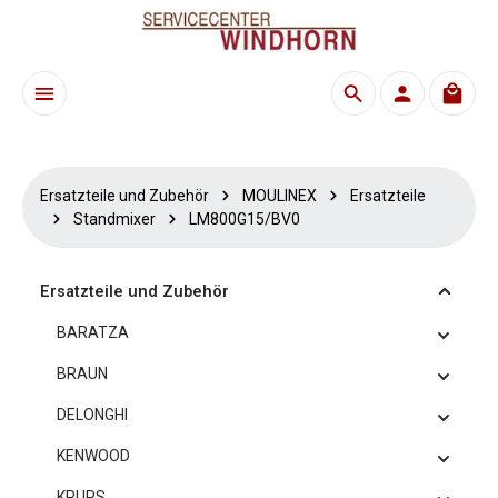
Zum Hauptinhalt springen
Waren
Ersatzteile und Zubehör
MOULINEX
Ersatzteile
Standmixer
LM800G15/BV0
Ersatzteile und Zubehör
BARATZA
BRAUN
DELONGHI
KENWOOD
KRUPS