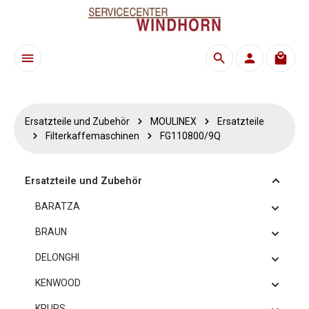
Zum Hauptinhalt springen
Waren
Ersatzteile und Zubehör
MOULINEX
Ersatzteile
Filterkaffemaschinen
FG110800/9Q
Ersatzteile und Zubehör
BARATZA
BRAUN
DELONGHI
KENWOOD
KRUPS