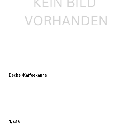
Deckel/Kaffeekanne
Regulärer Preis:
1,23 €