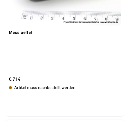
Messloeffel
Regulärer Preis:
0,71 €
Artikel muss nachbestellt werden