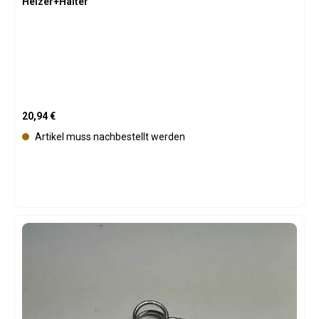
Heizer+Halter
Regulärer Preis:
20,94 €
Artikel muss nachbestellt werden