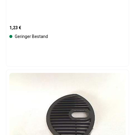
Regulärer Preis:
1,23 €
Geringer Bestand