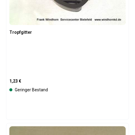
Tropfgitter
Regulärer Preis:
1,23 €
Geringer Bestand