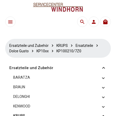
Zum Hauptinhalt springen
Waren
Ersatzteile und Zubehör
KRUPS
Ersatzteile
Dolce Gusto
KP10xx
KP100210/7Z0
Ersatzteile und Zubehör
BARATZA
BRAUN
DELONGHI
KENWOOD
KRUPS