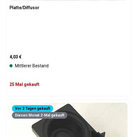
Platte/Diffusor
Regulärer Preis:
4,03 €
Mittlerer Bestand
25 Mal gekauft
Vor 2 Tagen gekauft
Diesen Monat 2-Mal gekauft