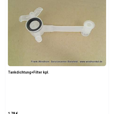
Tankdichtung+Filter kpl.
Regulärer Preis:
1,78 €