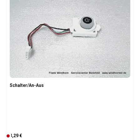
Schalter/An-Aus
Regulärer Preis:
3,29 €
D