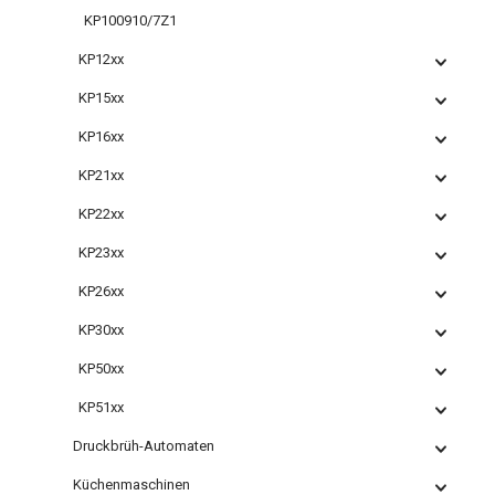
KP100910/7Z1
KP12xx
KP15xx
KP16xx
KP21xx
KP22xx
KP23xx
KP26xx
KP30xx
KP50xx
KP51xx
Druckbrüh-Automaten
Küchenmaschinen