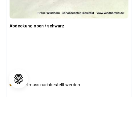
Abdeckung oben / schwarz
Regulärer Preis:
1,78 €
Artikel muss nachbestellt werden