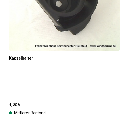
Kapselhalter
Regulärer Preis:
4,03 €
Mittlerer Bestand