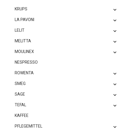
KRUPS
LA PAVONI
LELIT
MELITTA
MOULINEX
NESPRESSO
ROWENTA
SMEG
SAGE
TEFAL
KAFFEE
PFLEGEMITTEL