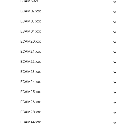
ESAM69xx
ESAM02.xxx
ESAM03.xxx
ESAM04.xxx
ECAM20.xxx
ECAM21.xxx
ECAM22.xxx
ECAM23.xxx
ECAM24.xxx
ECAM25.xxx
ECAM26.xxx
ECAM28.xxx
ECAM44.xxx