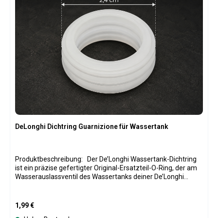
hitzebeständig) Passgenaues Ersatzteil für sicheren Sitz
Verschleißteil – regelmäßiger Austausch empfohlen
Unterstützt eine gleichbleibende Kaffeequalität Hinweis:
Zum Austausch werden zwei Stück benötigt .Wir empfehlen
beim wieder einsetzen unser Silikonfett zu benutzen Art Nr.
8611110010
DeLonghi Dichtring Guarnizione für Wassertank
Produktbeschreibung: Der De’Longhi Wassertank-Dichtring
ist ein präzise gefertigter Original-Ersatzteil-O-Ring, der am
Wasserauslassventil des Wassertanks deiner De’Longhi
Kaffeemaschine sitzt. Er sorgt für eine hygienische,
wasserfeste Verbindung zwischen Wassertank und
Maschine, verhindert zuverlässig tropfendes Wasser beim
Regulärer Preis:
1,99 €
Einsetzen und sorgt dafür, dass im Brüh- oder