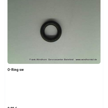
O-Ring sw