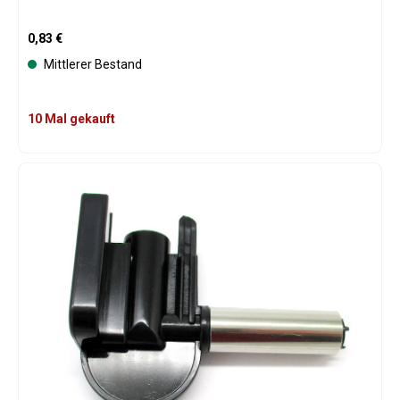
Regulärer Preis:
0,83 €
Mittlerer Bestand
10 Mal gekauft