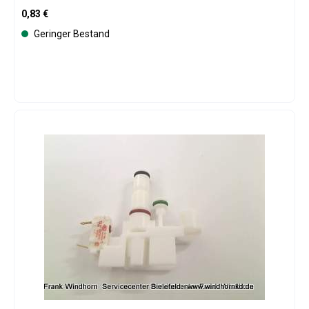
Regulärer Preis:
0,83 €
Geringer Bestand