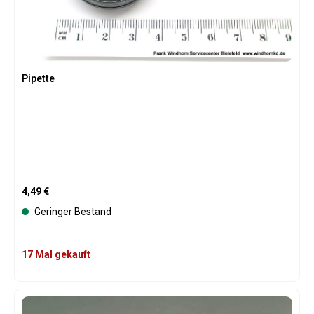
Pipette
Regulärer Preis:
4,49 €
Geringer Bestand
17 Mal gekauft