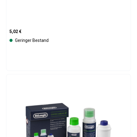
Regulärer Preis:
5,02 €
Geringer Bestand