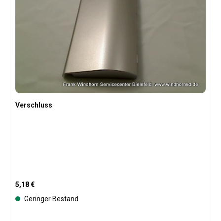
Verschluss
Regulärer Preis:
5,18 €
Geringer Bestand