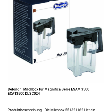
/ 04.110.S, 04.120.S, 04.320.S, 04.350.S, 420.40.B / 420.80.TB
/ 428.40.BS / 428.80.SB, 460.80.MB, 2000 – 4506, 5400 –
5700, 6600 – 6900.M
Delonghi Milchbox für Magnifica Serie ESAM 3500
ECA13500 DLSC024
Produktbeschreibung: Die Milchbox 5513211621 ist ein