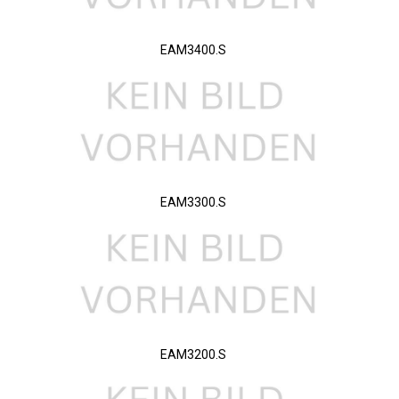
EAM3400.S
EAM3300.S
EAM3200.S