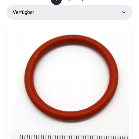
Seite
Seite