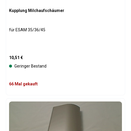
Kupplung Milchaufschäumer
für ESAM 35/36/45
Regulärer Preis:
10,51 €
Geringer Bestand
66 Mal gekauft