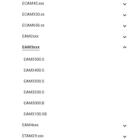
ECAM45.xxx
ECAM350.xx
ECAM656.xx
EAM2xxx
EAM3xxx
EAM3500.S
EAM3400.S
EAM3300.S
EAM3200.S
EAM3000.B
EAM3100.SB
EAM4xxx
ETAM29.xxx