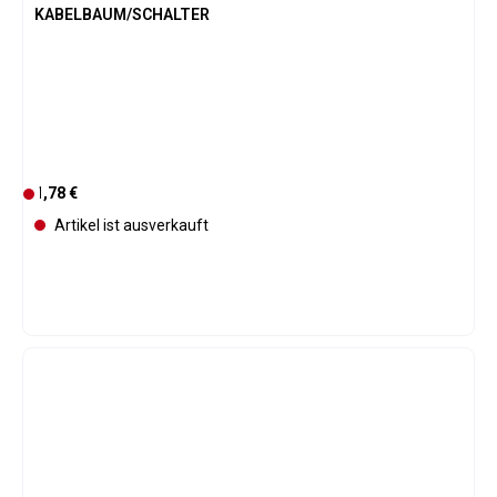
KABELBAUM/SCHALTER
Regulärer Preis:
1,78 €
D
e
Artikel ist ausverkauft
r
z
e
i
t
n
i
c
h
t
v
e