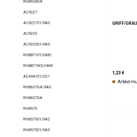
a
RH8554GA
r
AC9227
AC922701/9A0
GRIFF/GRA
AC9235
AC923501/9A0
RH887101/HM0
RH8871WS/HM0
Regulärer Pre
1,23 €
AC444101/2D1
Artikel m
RH8657GA/9A0
RH8657GA
RH8575
RH857501/9A2
Produk
RH857501/9A3