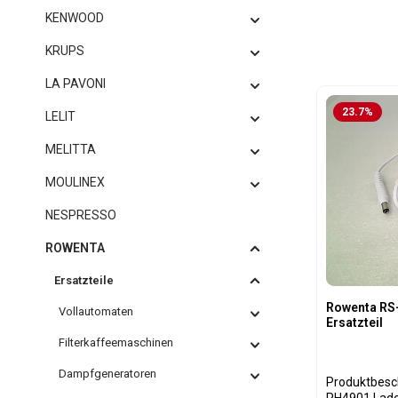
KENWOOD
KRUPS
LA PAVONI
23.7
%
LELIT
MELITTA
MOULINEX
NESPRESSO
ROWENTA
Ersatzteile
Rowenta RS-
Vollautomaten
Ersatzteil
Filterkaffeemaschinen
Dampfgeneratoren
Produktbeschreibung:
RH4901 Ladeka