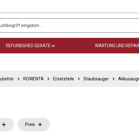
REFURBISHED GERÄTE
WARTUNG UND REPA
Zubehör
ROWENTA
Ersatzteile
Staubsauger
Akkusaug
Preis