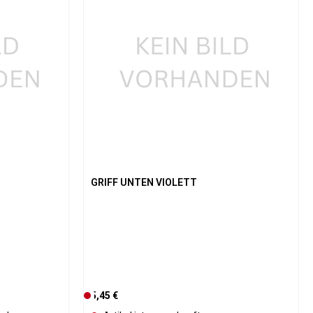
GRIFF UNTEN VIOLETT
Regulärer Preis:
5,45 €
D
e