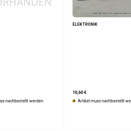
ü
g
b
a
ELEKTRONIK
r
E
is:
Regulärer Preis:
10,60 €
uss nachbestellt werden
Artikel muss nachbestellt w