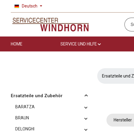
Deutsch
 Hauptinhalt springen
Zur Suche springen
Zur Hauptnavigation springen
HOME
SERVICE UND HILFE
Ersatzteile und 
Ersatzteile und Zubehör
BARATZA
BRAUN
Hersteller
DELONGHI