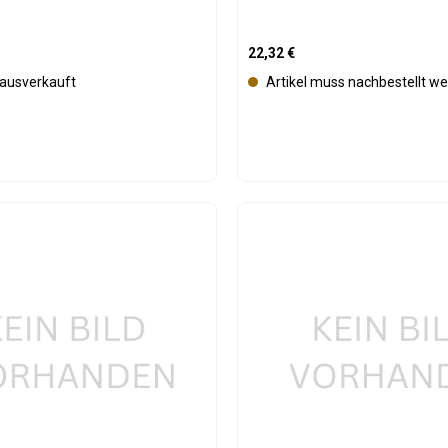
is:
Regulärer Preis:
22,32 €
t ausverkauft
Artikel muss nachbestellt w
Produkt Anzahl: 