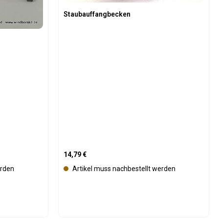
ü
Staubauffangbecken
g
b
a
r
Regulärer Preis:
14,79 €
erden
Artikel muss nachbestellt werden