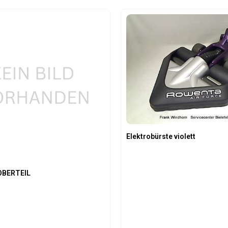
t Anzahl: Gib den gewünschten Wert ein 
Produkt Anzahl: 
Elektrobürste violett
OBERTEIL