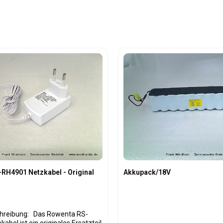
RH4901 Netzkabel - Original
Akkupack/18V
 Das Rowenta RS-
bel ist ein originales Ersatzteil