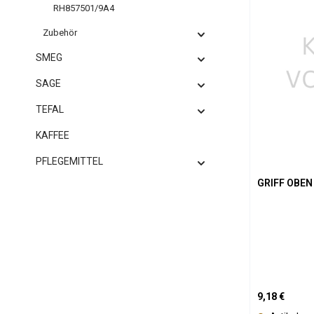
RH857501/9A4
Zubehör
SMEG
SAGE
TEFAL
KAFFEE
PFLEGEMITTEL
GRIFF OBEN
Regulärer Pre
9,18 €