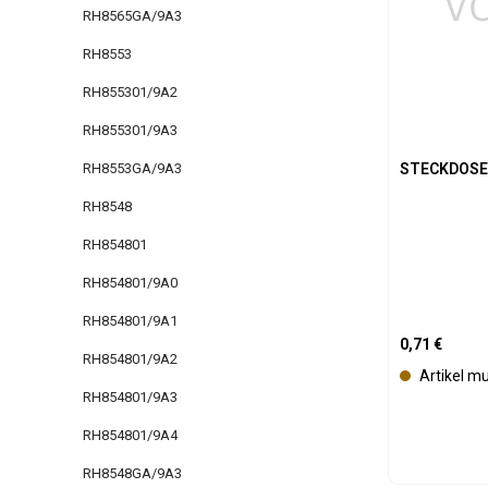
RH8565GA/9A3
RH8553
RH855301/9A2
RH855301/9A3
RH8553GA/9A3
STECKDOS
RH8548
RH854801
RH854801/9A0
RH854801/9A1
Regulärer Pre
0,71 €
RH854801/9A2
Artikel m
RH854801/9A3
RH854801/9A4
RH8548GA/9A3