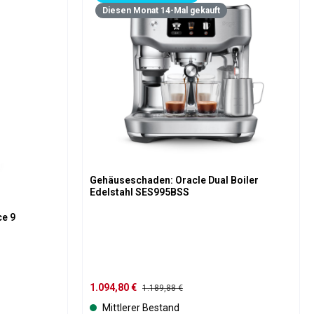
Diesen Monat 14-Mal gekauft
Gehäuseschaden: Oracle Dual Boiler
Edelstahl SES995BSS
ce 9
Verkaufspreis:
1.094,80 €
Regulärer Preis:
1.189,88 €
Mittlerer Bestand