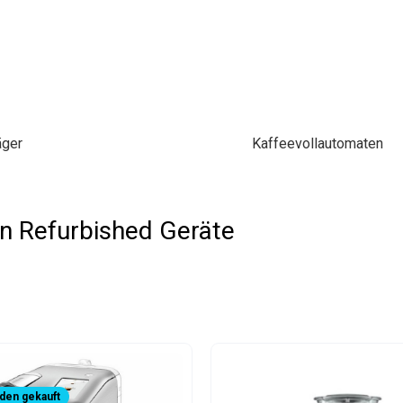
äger
Kaffeevollautomaten
en Refurbished Geräte
den gekauft