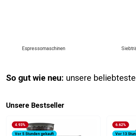
Espressomaschinen
Siebtr
So gut wie neu:
unsere beliebtest
Produktgalerie überspringen
Unsere Bestseller
4.93
%
6.62
%
Vor 5 Stunden gekauft
Vor 13 Stun