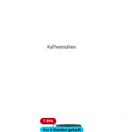
Kaffeemühlen
7.99
%
Vor 6 Stunden gekauft