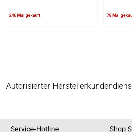
r
z
e
246 Mal gekauft
78 Mal gekau
i
t
n
Produk
i
c
h
t
v
e
r
f
Autorisierter Herstellerkundendien
ü
g
b
a
r
Service-Hotline
Shop S