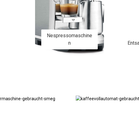
Nespressomaschine
n
Entsa
Kaffeevollautomaten