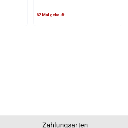
62 Mal gekauft
der benutze die Schaltflächen um die An
ib den gewünschten Wert ein oder benutz
Produkt Anzahl: Gib den gew
Zahlungsarten