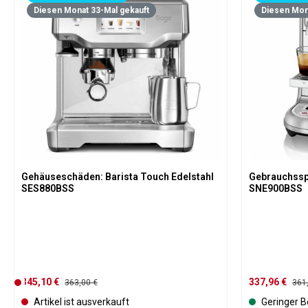
Diesen Monat 33-Mal gekauft
Diesen Mon
Gehäuseschäden: Barista Touch Edelstahl
Gebrauchsspu
SES880BSS
SNE900BSS
Verkaufspreis:
Verkaufspreis
345,10 €
D
Regulärer Preis:
337,96 €
Regu
363,00 €
361
e
Artikel ist ausverkauft
Geringer B