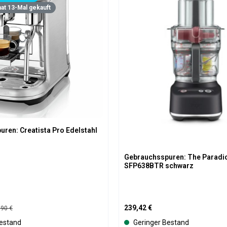
at 13-Mal gekauft
ren: Creatista Pro Edelstahl
Gebrauchsspuren: The Paradi
SFP638BTR schwarz
:
Regulärer Preis:
lärer Preis:
239,42 €
,90 €
estand
Geringer Bestand