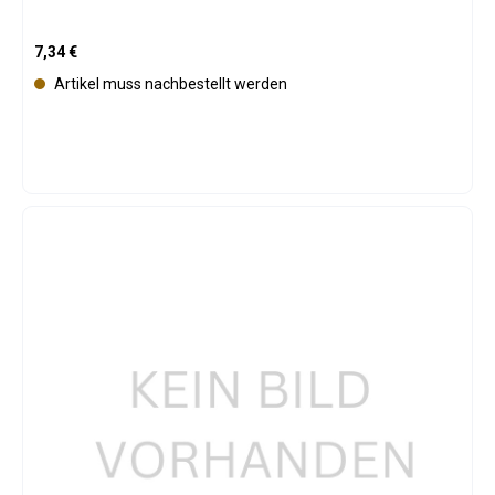
Regulärer Preis:
7,34 €
Artikel muss nachbestellt werden