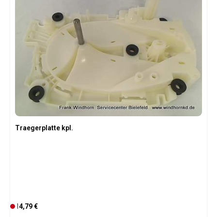
Traegerplatte kpl.
Regulärer Preis:
14,79 €
D
e