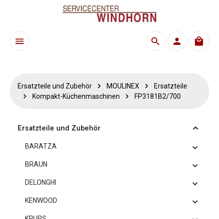
Zum Hauptinhalt springen
Waren
Ersatzteile und Zubehör
MOULINEX
Ersatzteile
Kompakt-Küchenmaschinen
FP3181B2/700
Ersatzteile und Zubehör
BARATZA
BRAUN
DELONGHI
KENWOOD
KRUPS