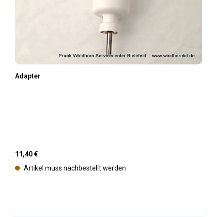
f
ü
g
b
a
r
Adapter
Regulärer Preis:
11,40 €
Artikel muss nachbestellt werden