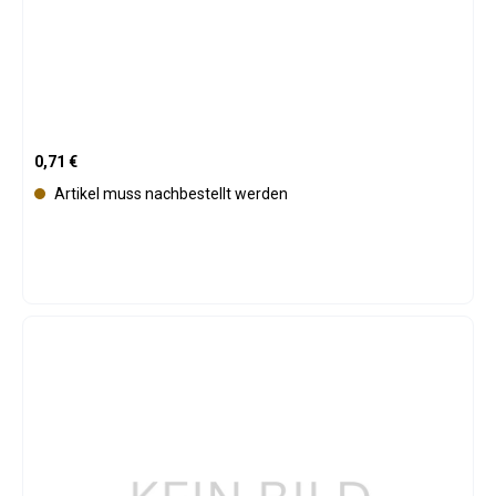
Regulärer Preis:
0,71 €
Artikel muss nachbestellt werden