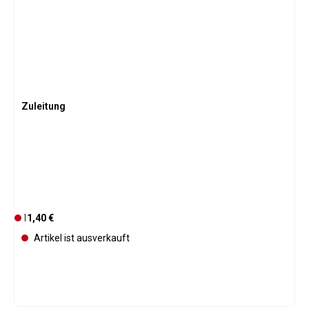
Zuleitung
Regulärer Preis:
11,40 €
D
e
Artikel ist ausverkauft
r
z
e
i
t