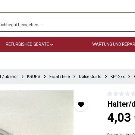
REFURBISHED GERÄTE
WARTUNG UND REPA
nd Zubehör
KRUPS
Ersatzteile
Dolce Gusto
KP12xx
Durchschnittli
Halter/
Regulärer Prei
4,03
Preise inkl. MwS