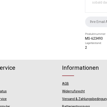
sobald da
Produktnummer:
MS-623493
Lagerbestand:
2
ervice
Informationen
AGB
tatus
Widerrufsrecht
rvice
Versand & Zahlungsbedingu
ormular
Batterientsorgung