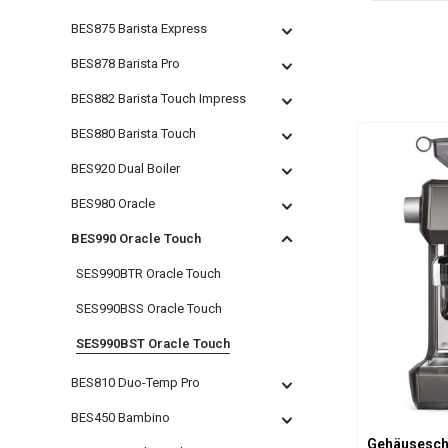
BES875 Barista Express
BES878 Barista Pro
BES882 Barista Touch Impress
BES880 Barista Touch
BES920 Dual Boiler
BES980 Oracle
BES990 Oracle Touch
SES990BTR Oracle Touch
SES990BSS Oracle Touch
SES990BST Oracle Touch
BES810 Duo-Temp Pro
BES450 Bambino
Gehäuseschä