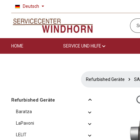
Deutsch
 Hauptinhalt springen
Zur Suche springen
Zur Hauptnavigation springen
HOME
SERVICE UND HILFE
Refurbished Geräte
SA
Refurbished Geräte
Baratza
LaPavoni
LELIT