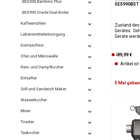
BES500 Bambino Plus
SES990BST 
BES995 Oracle Dual Boiler
Kaffeemühlen
Zustand des
Gerätes: Geh
Lebensmittelentsorgung
Geräte werd
gegebenen F
Eismaschine
klassifiziert
eingeteilt. B
Regulärer Pre
589,99 €
D
Ofen und Mikrowelle
Verschleißte
e
Artikel is
natürlich ist
Reis- und Dampfkocher
r
Lieferumfang
z
Wasserfilter
Entsafter
e
Lieferumfang
5 Mal gekau
Bebilderung 
i
Grill und Sandwich Maker
möglich. Die Geräte haben 12 Monate
t
Gewährleistung. Die Originalv
Wasserkocher
n
kann Gebrau
i
gegebenenfal
Mixer
c
passende Ver
h
Geräte werd
Toaster
Aufarbeitung
t
Zuständen angeboten: (
Teekocher
v
unsere anderen An
e