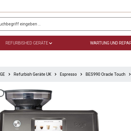
REFURBISHED GERÄTE
WARTUNG UND REPA
GE
Refurbish Geräte UK
Espresso
BES990 Oracle Touch