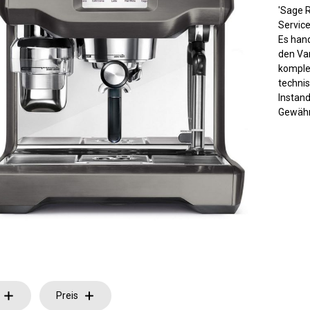
'Sage 
Servic
Es hand
den Var
komple
techni
Instan
Gewähr
Preis