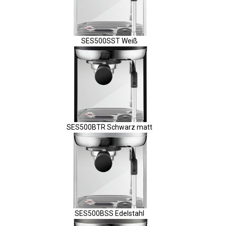
SES500SST Weiß
SES500BTR Schwarz matt
SES500BSS Edelstahl