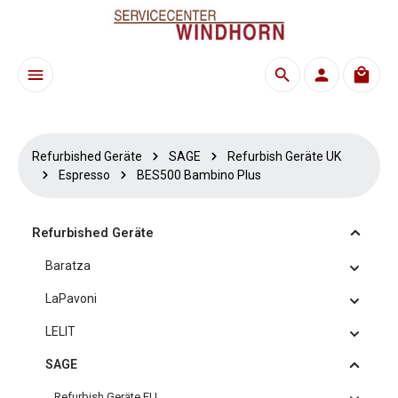
Zum Hauptinhalt springen
Waren
Refurbished Geräte
SAGE
Refurbish Geräte UK
Espresso
BES500 Bambino Plus
Refurbished Geräte
Baratza
LaPavoni
LELIT
SAGE
Refurbish Geräte EU