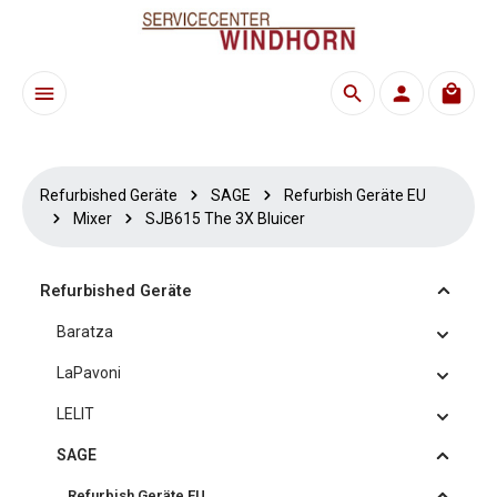
Zum Hauptinhalt springen
Waren
Refurbished Geräte
SAGE
Refurbish Geräte EU
Mixer
SJB615 The 3X Bluicer
Refurbished Geräte
Baratza
LaPavoni
LELIT
SAGE
Refurbish Geräte EU