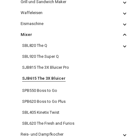
Grill und Sandwich Maker
Waffeleisen
Eismaschine
Mixer
SBL820 The Q
SBL920 The Super Q
SJB815 The 3X Bluicer Pro
SJB615 The 3X Bluicer
SPB550 Boss to Go
SPB620 Boss to Go Plus
SBL405 Kinetix Twist
SBL620 The Fresh and Furios
Reis- und Dampfkocher