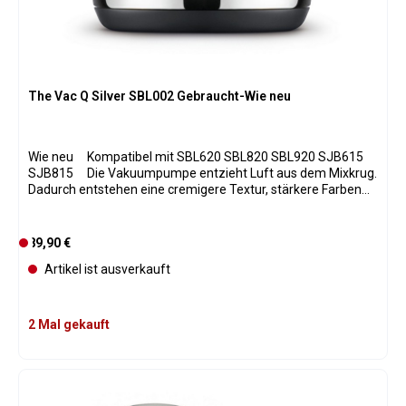
The Vac Q Silver SBL002 Gebraucht-Wie neu
Wie neu Kompatibel mit SBL620 SBL820 SBL920 SJB615
SJB815 Die Vakuumpumpe entzieht Luft aus dem Mixkrug.
Dadurch entstehen eine cremigere Textur, stärkere Farben
und ein intensiverer Geschmack. Ideal für Green Smoothies,
Pesto, Dips und Suppen.
Regulärer Preis:
89,90 €
D
e
Artikel ist ausverkauft
r
z
e
2 Mal gekauft
i
t
n
i