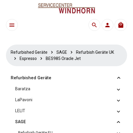
Zum Hauptinhalt springen
Waren
Refurbished Geräte
SAGE
Refurbish Geräte UK
Espresso
BES985 Oracle Jet
Refurbished Geräte
Baratza
LaPavoni
LELIT
SAGE
Refurbish Geräte EU