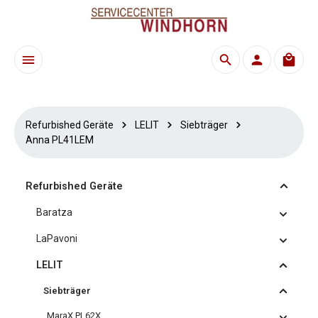
Zum Hauptinhalt springen
Waren
Refurbished Geräte
LELIT
Siebträger
Anna PL41LEM
Refurbished Geräte
Baratza
LaPavoni
LELIT
Siebträger
MaraX PL62X