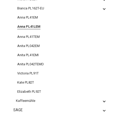
Bianca PL162T-EU
Anna PL41EM
Anna PL41LEM
Anna PL41TEM
Anita PL042EM
Anita PL41EMI
Anita PL042TEMD
Victoria PL91T
Kate PL82T
Elizabeth PL92T
Kaffeemühle
SAGE