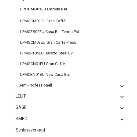
LPCDMB01EU Domus Bar
LPMGCM01EU Gran Caffè
LPMCSR02EU Casa Bar Termo Pid
LPMGCM03EU Gran Caffè Press
LPMBRT05EU Baretto Steel EV
LPMGCN01EU Gran Caffè
LPMCBN01EU New Casa Bar
Semi-Professionell
LELIT
SAGE
SMEG
Schlussverkauf