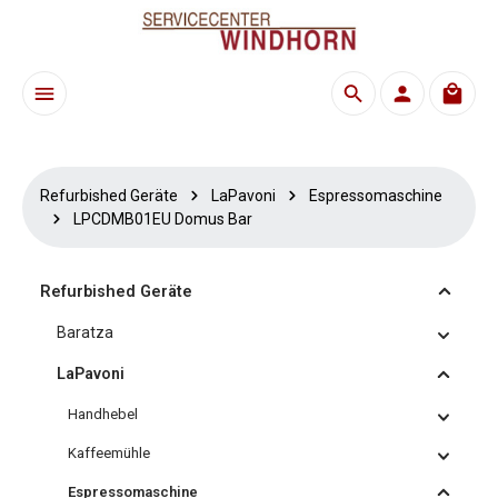
Zum Hauptinhalt springen
Waren
Refurbished Geräte
LaPavoni
Espressomaschine
LPCDMB01EU Domus Bar
Refurbished Geräte
Baratza
LaPavoni
Handhebel
Kaffeemühle
Espressomaschine